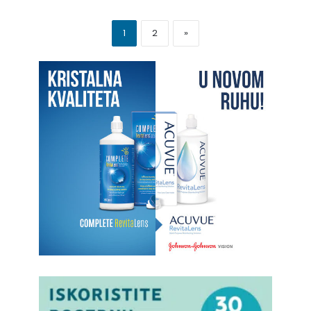
1
2
»