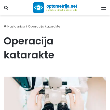
Upiši traženi pojam...
M
Naslovnica
/
Operacija katarakte
Operacija
katarakte