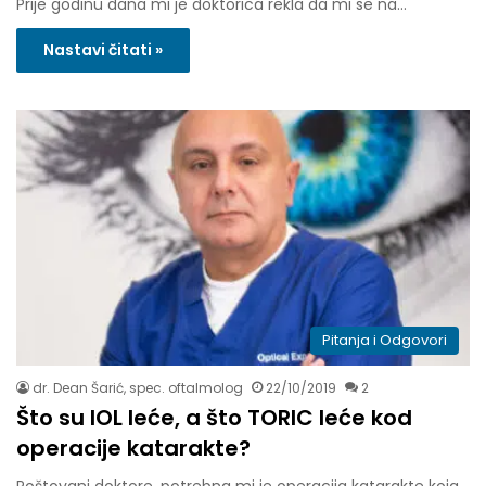
Prije godinu dana mi je doktorica rekla da mi se na…
Nastavi čitati »
Pitanja i Odgovori
dr. Dean Šarić, spec. oftalmolog
22/10/2019
2
Što su IOL leće, a što TORIC leće kod
operacije katarakte?
Poštovani doktore, potrebna mi je operacija katarakte koja