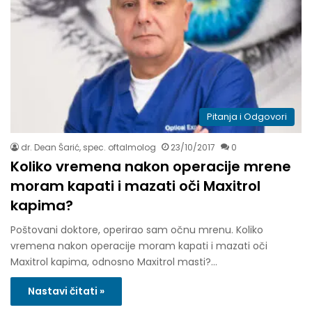
Pitanja i Odgovori
dr. Dean Šarić, spec. oftalmolog
23/10/2017
0
Koliko vremena nakon operacije mrene
moram kapati i mazati oči Maxitrol
kapima?
Poštovani doktore, operirao sam očnu mrenu. Koliko
vremena nakon operacije moram kapati i mazati oči
Maxitrol kapima, odnosno Maxitrol masti?…
Nastavi čitati »