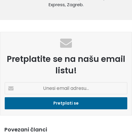
Express, Zagreb.
Pretplatite se na našu email
listu!
U
n
e
s
i
e
m
Povezani članci
a