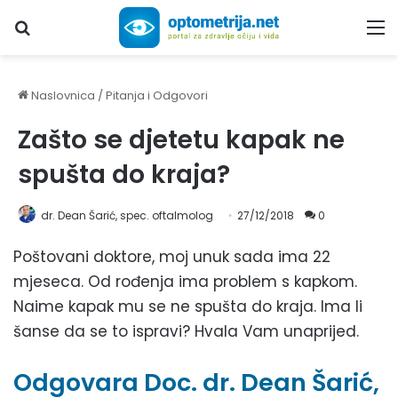
Upiši traženi pojam...
M
Naslovnica
/
Pitanja i Odgovori
Zašto se djetetu kapak ne
spušta do kraja?
dr. Dean Šarić, spec. oftalmolog
27/12/2018
0
Poštovani doktore, moj unuk sada ima 22
mjeseca. Od rođenja ima problem s kapkom.
Naime kapak mu se ne spušta do kraja. Ima li
šanse da se to ispravi? Hvala Vam unaprijed.
Odgovara Doc. dr. Dean Šarić,