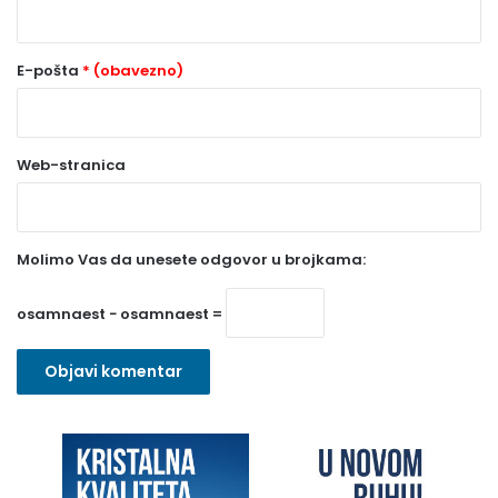
*
(
o
E-pošta
* (obavezno)
b
a
Web-stranica
v
e
z
Molimo Vas da unesete odgovor u brojkama:
n
o
osamnaest − osamnaest =
)