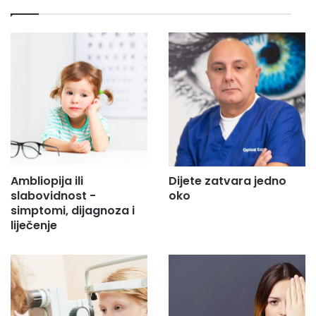
i
l
a
d
r
e
s
u
.
.
.
Ambliopija ili
Dijete zatvara jedno
slabovidnost -
oko
simptomi, dijagnoza i
liječenje