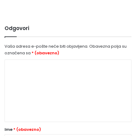
Odgovori
Vaša adresa e-pošte neće biti objavljena.
Obavezna polja su
označena sa
* (obavezno)
K
o
m
e
n
t
a
r
Ime
* (obavezno)