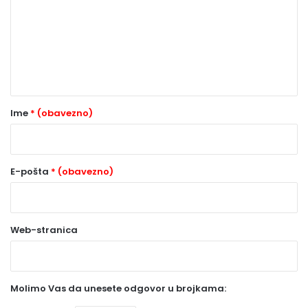
m
e
n
t
a
r
Ime
* (obavezno)
*
(
o
E-pošta
* (obavezno)
b
a
Web-stranica
v
e
z
Molimo Vas da unesete odgovor u brojkama:
n