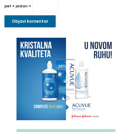
o
pet × jedan =
)