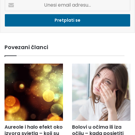
U
n
e
s
i
e
m
Povezani članci
a
i
l
a
d
r
e
s
u
.
.
.
Aureole i halo efekt oko
Bolovi u očima ili iza
izvora svjetla – koji su
očiju – kada posjetiti