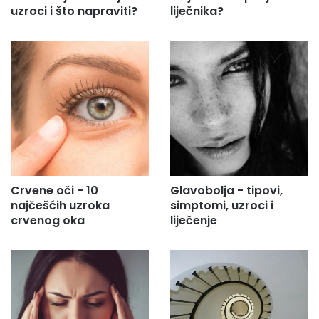
uzroci i što napraviti?
liječnika?
Crvene oči - 10
Glavobolja - tipovi,
najčešćih uzroka
simptomi, uzroci i
crvenog oka
liječenje