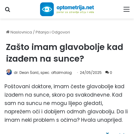
Upiši traženi pojam...
M
Naslovnica
/
Pitanja i Odgovori
Zašto imam glavobolje kad
izađem na sunce?
dr. Dean Šarić, spec. oftalmolog
24/05/2025
0
Poštovani doktore, imam česte glavobolje kad
izađem na sunce, skoro pa svakodnevne. Kad
sam na suncu ne mogu lijepo gledati,
naprežem oči i dobijem odmah glavobolju. Da li
imam neki problem s očima? Hvala unaprijed.