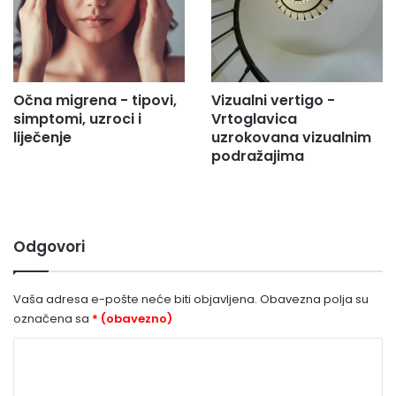
Očna migrena - tipovi,
Vizualni vertigo -
simptomi, uzroci i
Vrtoglavica
liječenje
uzrokovana vizualnim
podražajima
Odgovori
Vaša adresa e-pošte neće biti objavljena.
Obavezna polja su
označena sa
* (obavezno)
K
o