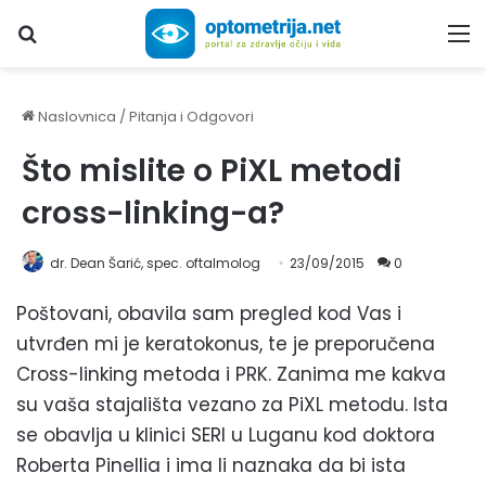
Upiši traženi pojam...
M
Naslovnica
/
Pitanja i Odgovori
Što mislite o PiXL metodi
cross-linking-a?
dr. Dean Šarić, spec. oftalmolog
23/09/2015
0
Poštovani, obavila sam pregled kod Vas i
utvrđen mi je keratokonus, te je preporučena
Cross-linking metoda i PRK. Zanima me kakva
su vaša stajališta vezano za PiXL metodu. Ista
se obavlja u klinici SERI u Luganu kod doktora
Roberta Pinellia i ima li naznaka da bi ista