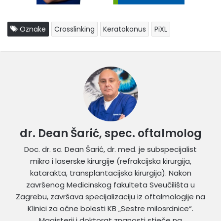
Oznake
Crosslinking
Keratokonus
PiXL
dr. Dean Šarić, spec. oftalmolog
Doc. dr. sc. Dean Šarić, dr. med. je subspecijalist
mikro i laserske kirurgije (refrakcijska kirurgija,
katarakta, transplantacijska kirurgija). Nakon
završenog Medicinskog fakulteta Sveučilišta u
Zagrebu, završava specijalizaciju iz oftalmologije na
Klinici za očne bolesti KB „Sestre milosrdnice“.
Magisterij i doktorat znanosti stječe na