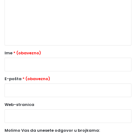
m
e
n
t
a
r
Ime
* (obavezno)
*
(
o
E-pošta
* (obavezno)
b
a
Web-stranica
v
e
z
Molimo Vas da unesete odgovor u brojkama:
n