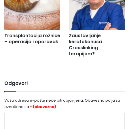
Transplantacija rožnice
Zaustavljanje
– operacija i oporavak
keratokonusa
Crosslinking
terapijom?
Odgovori
Vaša adresa e-pošte neće biti objavljena.
Obavezna polja su
označena sa
* (obavezno)
K
o