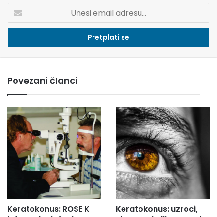
U
n
e
s
i
e
m
Povezani članci
a
i
l
a
d
r
e
s
u
.
.
.
Keratokonus: ROSE K
Keratokonus: uzroci,