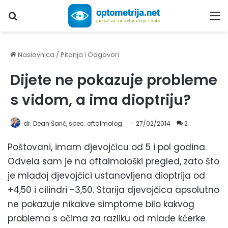
Upiši traženi pojam...
M
Naslovnica
/
Pitanja i Odgovori
Dijete ne pokazuje probleme
s vidom, a ima dioptriju?
dr. Dean Šarić, spec. oftalmolog
27/02/2014
2
Poštovani, imam djevojčicu od 5 i pol godina.
Odvela sam je na oftalmološki pregled, zato što
je mlađoj djevojčici ustanovljena dioptrija od
+4,50 i cilindri -3,50. Starija djevojčica apsolutno
ne pokazuje nikakve simptome bilo kakvog
problema s očima za razliku od mlađe kćerke