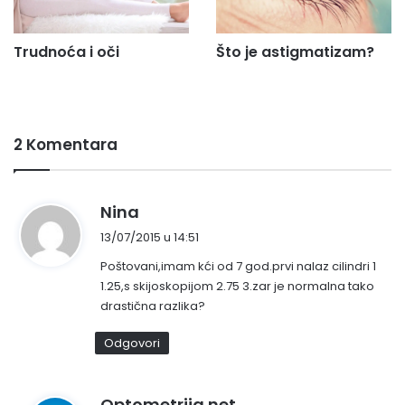
Trudnoća i oči
Što je astigmatizam?
2 Komentara
n
Nina
a
13/07/2015 u 14:51
p
Poštovani,imam kći od 7 god.prvi nalaz cilindri 1
i
1.25,s skijoskopijom 2.75 3.zar je normalna tako
s
drastična razlika?
a
o
Odgovori
:
n
Optometrija.net