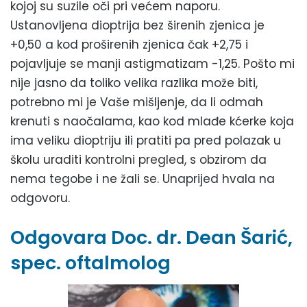
kojoj su suzile oči pri većem naporu.
Ustanovljena dioptrija bez širenih zjenica je
+0,50 a kod proširenih zjenica čak +2,75 i
pojavljuje se manji astigmatizam -1,25. Pošto mi
nije jasno da toliko velika razlika može biti,
potrebno mi je Vaše mišljenje, da li odmah
krenuti s naočalama, kao kod mlađe kćerke koja
ima veliku dioptriju ili pratiti pa pred polazak u
školu uraditi kontrolni pregled, s obzirom da
nema tegobe i ne žali se. Unaprijed hvala na
odgovoru.
Odgovara Doc. dr. Dean Šarić,
spec. oftalmolog