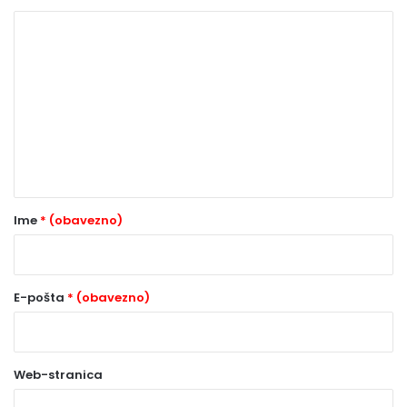
K
o
m
e
n
t
a
r
Ime
* (obavezno)
*
(
o
E-pošta
* (obavezno)
b
a
Web-stranica
v
e