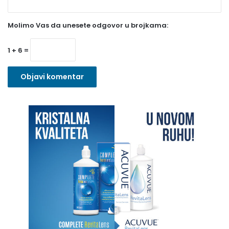
z
Molimo Vas da unesete odgovor u brojkama:
n
o
1 + 6 =
)