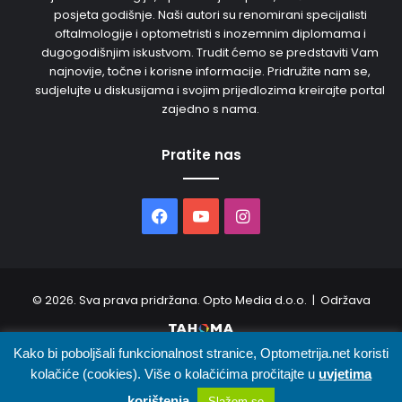
posjeta godišnje. Naši autori su renomirani specijalisti
oftalmologije i optometristi s inozemnim diplomama i
dugogodišnjim iskustvom. Trudit ćemo se predstaviti Vam
najnovije, točne i korisne informacije. Pridružite nam se,
sudjelujte u diskusijama i svojim prijedlozima kreirajte portal
zajedno s nama.
Pratite nas
Facebook
YouTube
Instagram
© 2026. Sva prava pridržana. Opto Media d.o.o. | Održava
Kako bi poboljšali funkcionalnost stranice, Optometrija.net koristi
O nama
Uvjeti korištenja
Oglašavanje
Kontakt
kolačiće (cookies). Više o kolačićima pročitajte u
uvjetima
korištenja
.
Slažem se