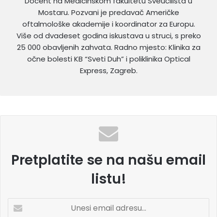
Docent na Medicinskom fakultetu Sveučilišta u
Mostaru. Pozvani je predavač Američke
oftalmološke akademije i koordinator za Europu.
Više od dvadeset godina iskustava u struci, s preko
25 000 obavljenih zahvata. Radno mjesto: Klinika za
očne bolesti KB “Sveti Duh” i poliklinika Optical
Express, Zagreb.
Pretplatite se na našu email
listu!
U
n