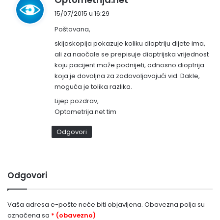
a
15/07/2015 u 16:29
p
Poštovana,
i
s
skijaskopija pokazuje koliku dioptriju dijete ima,
ali za naočale se prepisuje dioptrijska vrijednost
a
koju pacijent može podnijeti, odnosno dioptrija
o
koja je dovoljna za zadovoljavajući vid. Dakle,
:
moguća je tolika razlika.
Lijep pozdrav,
Optometrija.net tim
Odgovori
Odgovori
Vaša adresa e-pošte neće biti objavljena.
Obavezna polja su
označena sa
* (obavezno)