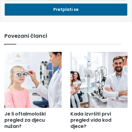
e
s
i
e
m
Povezani članci
a
i
l
a
d
r
e
s
u
.
.
.
Je li oftalmološki
Kada izvršiti prvi
pregled za djecu
pregled vida kod
nužan?
djece?