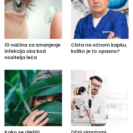
e
s
u
.
.
.
10 načina za smanjenje
Cista na očnom kapku,
infekcija oka kod
koliko je to opasno?
nositelja leća
Kako se riješiti
Očni simptomi