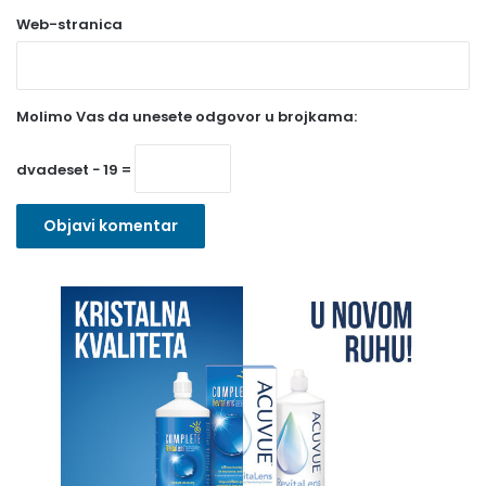
Web-stranica
v
e
z
Molimo Vas da unesete odgovor u brojkama:
n
o
dvadeset − 19 =
)