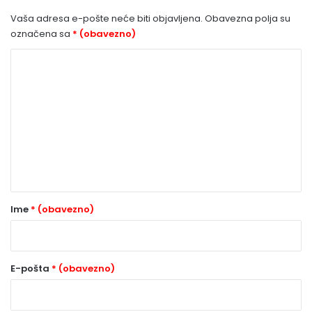
Vaša adresa e-pošte neće biti objavljena.
Obavezna polja su
označena sa
* (obavezno)
K
o
m
e
n
t
a
r
Ime
* (obavezno)
*
(
o
E-pošta
* (obavezno)
b
a