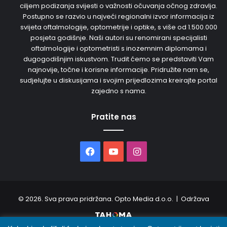
ciljem podizanja svijesti o važnosti očuvanja očnog zdravlja.
Postupno se razvio u najveći regionalni izvor informacija iz
svijeta oftalmologije, optometrije i optike, s više od 1.500.000
posjeta godišnje. Naši autori su renomirani specijalisti
oftalmologije i optometristi s inozemnim diplomama i
dugogodišnjim iskustvom. Trudit ćemo se predstaviti Vam
najnovije, točne i korisne informacije. Pridružite nam se,
sudjelujte u diskusijama i svojim prijedlozima kreirajte portal
zajedno s nama.
Pratite nas
Facebook
YouTube
Instagram
© 2026. Sva prava pridržana. Opto Media d.o.o. | Održava