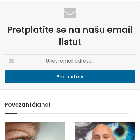
Pretplatite se na našu email
listu!
U
n
e
s
i
e
m
Povezani članci
a
i
l
a
d
r