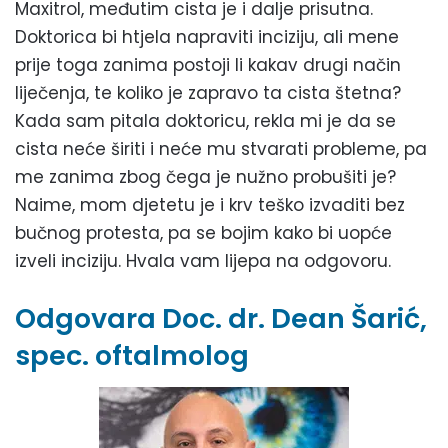
Maxitrol, međutim cista je i dalje prisutna.
Doktorica bi htjela napraviti inciziju, ali mene
prije toga zanima postoji li kakav drugi način
liječenja, te koliko je zapravo ta cista štetna?
Kada sam pitala doktoricu, rekla mi je da se
cista neće širiti i neće mu stvarati probleme, pa
me zanima zbog čega je nužno probušiti je?
Naime, mom djetetu je i krv teško izvaditi bez
bučnog protesta, pa se bojim kako bi uopće
izveli inciziju. Hvala vam lijepa na odgovoru.
Odgovara Doc. dr. Dean Šarić,
spec. oftalmolog