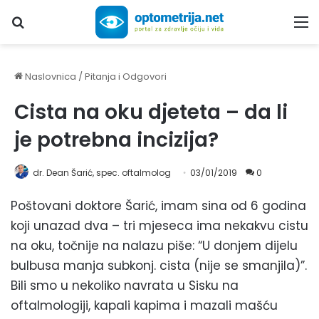
Upiši traženi pojam...
M
Naslovnica
/
Pitanja i Odgovori
Cista na oku djeteta – da li
je potrebna incizija?
dr. Dean Šarić, spec. oftalmolog
03/01/2019
0
Poštovani doktore Šarić, imam sina od 6 godina
koji unazad dva – tri mjeseca ima nekakvu cistu
na oku, točnije na nalazu piše: “U donjem dijelu
bulbusa manja subkonj. cista (nije se smanjila)”.
Bili smo u nekoliko navrata u Sisku na
oftalmologiji, kapali kapima i mazali mašću