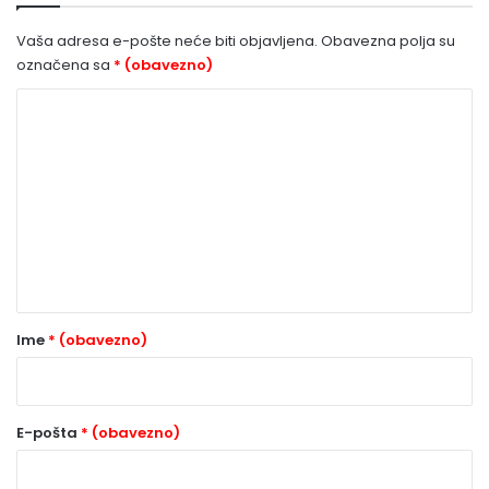
Vaša adresa e-pošte neće biti objavljena.
Obavezna polja su
označena sa
* (obavezno)
K
o
m
e
n
t
a
r
Ime
* (obavezno)
*
(
o
E-pošta
* (obavezno)
b