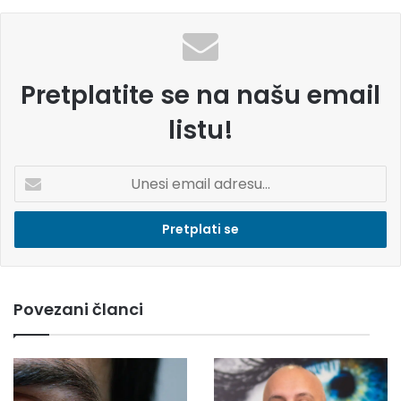
Pretplatite se na našu email
listu!
U
n
e
s
i
e
m
Povezani članci
a
i
l
a
d
r