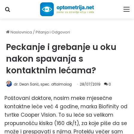
Upiši traženi pojam...
M
Naslovnica
/
Pitanja i Odgovori
Peckanje i grebanje u oku
nakon spavanja s
kontaktnim lećama?
dr. Dean Šarić, spec. oftalmolog
28/07/2019
0
Poštovani doktore, nosim meke mjesečne
kontaktne leće već 4 godine, marka Biofinity od
tvrtke Cooper Vision. To su leće sa velikom
propusnošću kisika (160 dk/t), za koje piše da se
može i prespavati s njima. Proteklu večer sam