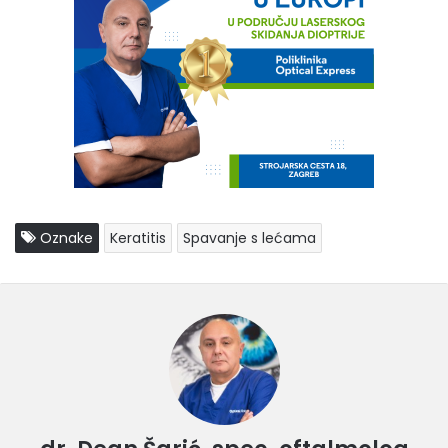
Oznake
Keratitis
Spavanje s lećama