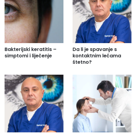
e
s
u
.
.
.
Bakterijski keratitis –
Da li je spavanje s
simptomi i liječenje
kontaktnim lećama
štetno?