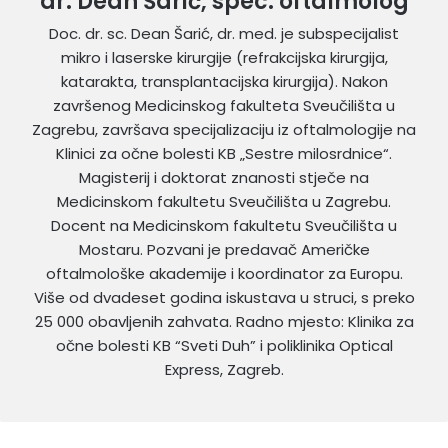
dr. Dean Šarić, spec. oftalmolog
Doc. dr. sc. Dean Šarić, dr. med. je subspecijalist
mikro i laserske kirurgije (refrakcijska kirurgija,
katarakta, transplantacijska kirurgija). Nakon
završenog Medicinskog fakulteta Sveučilišta u
Zagrebu, završava specijalizaciju iz oftalmologije na
Klinici za očne bolesti KB „Sestre milosrdnice“.
Magisterij i doktorat znanosti stječe na
Medicinskom fakultetu Sveučilišta u Zagrebu.
Docent na Medicinskom fakultetu Sveučilišta u
Mostaru. Pozvani je predavač Američke
oftalmološke akademije i koordinator za Europu.
Više od dvadeset godina iskustava u struci, s preko
25 000 obavljenih zahvata. Radno mjesto: Klinika za
očne bolesti KB “Sveti Duh” i poliklinika Optical
Express, Zagreb.