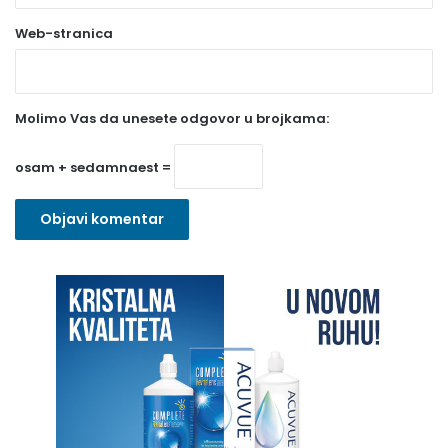
a
Web-stranica
v
e
z
Molimo Vas da unesete odgovor u brojkama:
n
o
osam + sedamnaest =
)