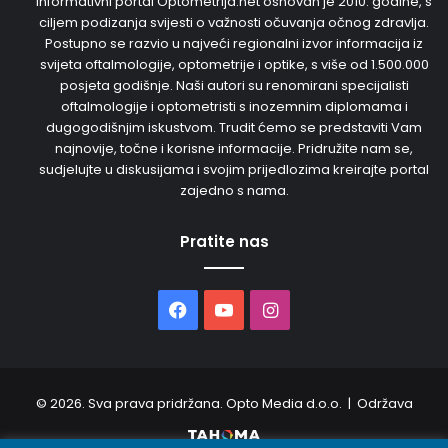
Informativni portal Optometrija.net osnovan je 2010. godine, s
ciljem podizanja svijesti o važnosti očuvanja očnog zdravlja.
Postupno se razvio u najveći regionalni izvor informacija iz
svijeta oftalmologije, optometrije i optike, s više od 1.500.000
posjeta godišnje. Naši autori su renomirani specijalisti
oftalmologije i optometristi s inozemnim diplomama i
dugogodišnjim iskustvom. Trudit ćemo se predstaviti Vam
najnovije, točne i korisne informacije. Pridružite nam se,
sudjelujte u diskusijama i svojim prijedlozima kreirajte portal
zajedno s nama.
Pratite nas
Facebook
YouTube
Instagram
© 2026. Sva prava pridržana. Opto Media d.o.o. | Održava