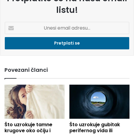
listu!
U
n
e
s
i
e
m
Povezani članci
a
i
l
a
d
r
e
s
u
Što uzrokuje tamne
Što uzrokuje gubitak
.
krugove oko očiju i
perifernog vida ili
.