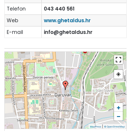
Telefon
043 440 561
Web
www.ghetaldus.hr
E-mail
info@ghetaldus.hr
+
−
|
MapPress
© OpenStreetMap