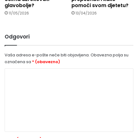
glavobolje?
pomoći svom djetetu?
11/05/2026
13/04/2026
Odgovori
Vaša adresa e-pošte neće biti objavljena.
Obavezna polja su
označena sa
* (obavezno)
K
o
m
e
n
t
a
r