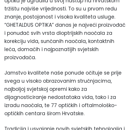
optika je ugradila u svoj nastup na hrvatskom
tržištu najviše vrijednosti. To su u prvom redu
znanje, postojanost i visoka kvaliteta usluge.
“GHETALDUS OPTIKA” danas je najveći proizvođač
i ponuđač svih vrsta dioptrijskih naočala za
korekciju vida, sunčanih naočala, kontaktnih
leća, domaćih i najpoznatijih svjetskih
proizvođača.
Jamstvo kvalitete naše ponude očituje se prije
svega u visoko obrazovanim stručnjacima,
najboljoj svjetskoj opremi kako za
dijagnosticiranje nedostataka vida, tako i za
izradu naočala, te 77 optičkih i oftalmološko-
optičkih centara širom Hrvatske.
Tradicija i usvajanje novih svjetskih tehnologija i