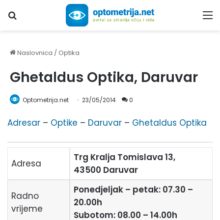
Upiši traženi pojam...
M
Naslovnica
/
Optika
Ghetaldus Optika, Daruvar
Optometrija.net
23/05/2014
0
Adresar
–
Optike
–
Daruvar
–
Ghetaldus Optika
Trg Kralja Tomislava 13,
Adresa
43500 Daruvar
Ponedjeljak – petak: 07.30 –
Radno
20.00h
vrijeme
Subotom: 08.00 – 14.00h