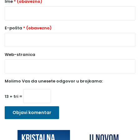
Ime
* (obavezno)
*
(
o
E-pošta
* (obavezno)
b
a
Web-stranica
v
e
z
Molimo Vas da unesete odgovor u brojkama:
n
o
13 + tri =
)