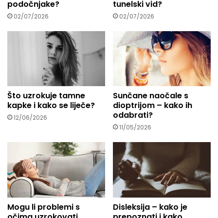
podočnjake?
tunelski vid?
.
02/07/2026
02/07/2026
Što uzrokuje tamne
Sunčane naočale s
kapke i kako se liječe?
dioptrijom – kako ih
odabrati?
12/06/2026
11/05/2026
Mogu li problemi s
Disleksija – kako je
očima uzrokovati
prepoznati i kako