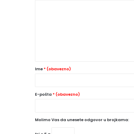
K
o
m
e
n
t
a
r
Ime
* (obavezno)
*
(
o
E-pošta
* (obavezno)
b
a
Molimo Vas da unesete odgovor u brojkama:
v
e