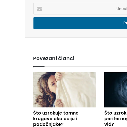
U
n
e
s
i
e
m
a
i
Povezani članci
l
a
d
r
e
s
u
.
.
Što uzrokuje tamne
Što uzrok
.
krugove oko očiju i
perifernog
podočnjake?
vid?