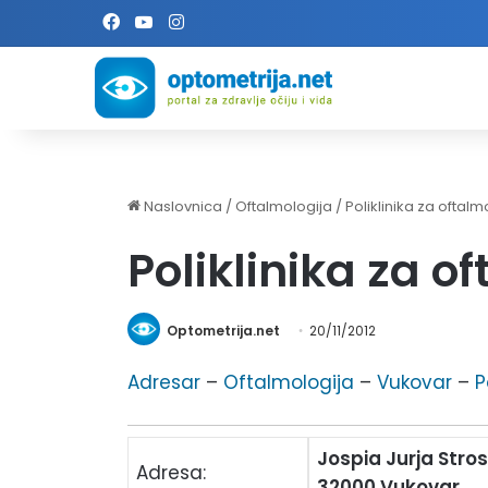
Facebook
YouTube
Instagram
Naslovnica
/
Oftalmologija
/
Poliklinika za oftalm
Poliklinika za o
Optometrija.net
20/11/2012
Adresar
–
Oftalmologija
–
Vukovar
–
P
Jospia Jurja Str
Adresa:
32000 Vukovar