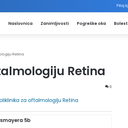
Pitaj l
Naslovnica
Zanimljivosti
Pogreške oka
Bolest
ologiju Retina
ftalmologiju Retina
0
oliklinika za oftalmologiju Retina
ossmayera 5b