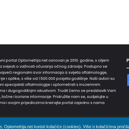
P
vni portal Optometrija.net osnovan je 2010. godine, s ciljem
 svijesti o važnosti očuvanja očnog zdravlja. Postupno se
najveći regionalni izvor informacija iz svijeta oftalmologije,
je i optike, s više od 1.500.000 posjeta godišnje. Naši autori su
i specijalisti oftalmologije i optometristi s inozemnim
a i dugogodišnjim iskustvom. Trudit ćemo se predstaviti Vam
, točne i korisne informacije. Pridružite nam se, sudjelujte u
ma i svojim prijedlozima kreirajte portal zajedno s nama.
ava
e, Optometrija.net koristi kolačiće (cookies). Više o kolačićima pročit