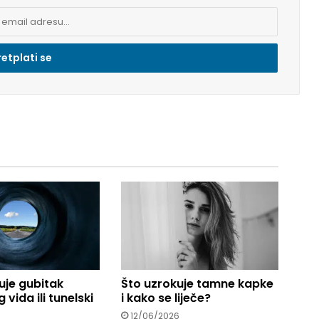
uje gubitak
Što uzrokuje tamne kapke
 vida ili tunelski
i kako se liječe?
12/06/2026