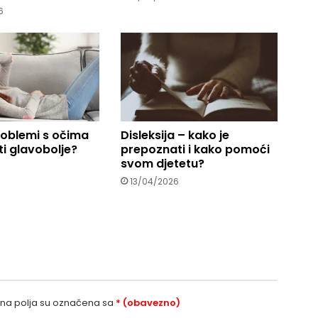
6
roblemi s očima
Disleksija – kako je
i glavobolje?
prepoznati i kako pomoći
svom djetetu?
13/04/2026
a polja su označena sa
* (obavezno)