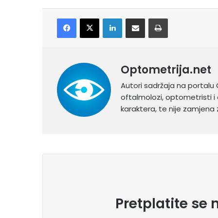
Facebook
X
LinkedIn
Share via Email
Print
Optometrija.net
Autori sadržaja na portalu 
oftalmolozi, optometristi i 
karaktera, te nije zamjena z
Pretplatite se 