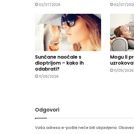
02/07/2026
02/07/202
Sunčane naočale s
Mogu li p
dioptrijom – kako ih
uzrokovat
odabrati?
11/05/2026
11/05/2026
Odgovori
Vaša adresa e-pošte neće biti objavljena.
Obavezn