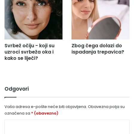
Svrbež očiju - koji su
Zbog čega dolazi do
uzroci svrbeža oka i
ispadanja trepavica?
kako se liječi?
Odgovori
Vaša adresa e-pošte neće biti objavljena.
Obavezna polja su
označena sa
* (obavezno)
K
o