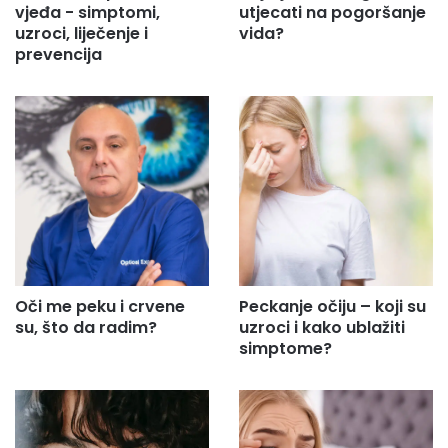
vjeđa - simptomi,
utjecati na pogoršanje
uzroci, liječenje i
vida?
prevencija
Oči me peku i crvene
Peckanje očiju – koji su
su, što da radim?
uzroci i kako ublažiti
simptome?