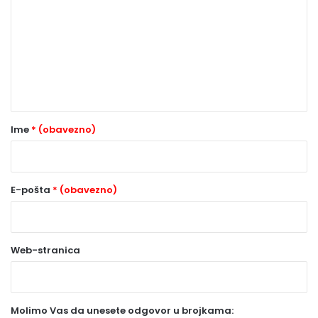
m
e
n
t
a
r
Ime
* (obavezno)
*
(
o
E-pošta
* (obavezno)
b
a
Web-stranica
v
e
z
Molimo Vas da unesete odgovor u brojkama:
n