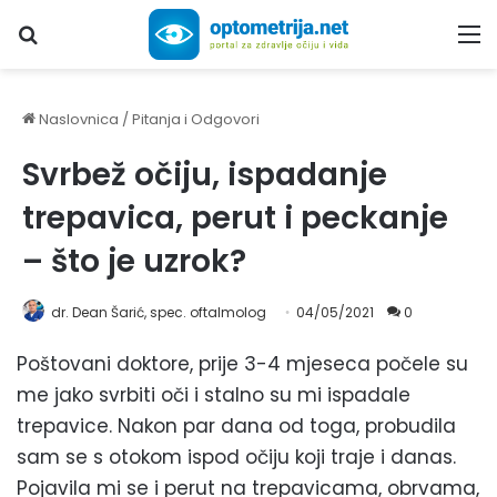
Upiši traženi pojam...
M
Naslovnica
/
Pitanja i Odgovori
Svrbež očiju, ispadanje
trepavica, perut i peckanje
– što je uzrok?
dr. Dean Šarić, spec. oftalmolog
04/05/2021
0
Poštovani doktore, prije 3-4 mjeseca počele su
me jako svrbiti oči i stalno su mi ispadale
trepavice. Nakon par dana od toga, probudila
sam se s otokom ispod očiju koji traje i danas.
Pojavila mi se i perut na trepavicama, obrvama,