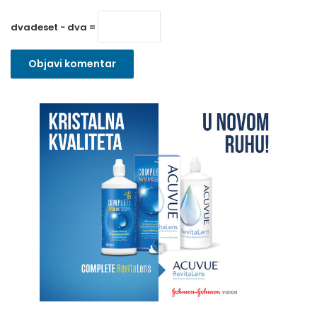
o
dvadeset − dva =
)