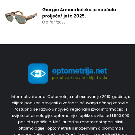
Giorgio Armani kolekcija naočala
proljeće/ljeto 2025.
01/04/2025
Informativni portal Optometrija.net osnovan je 2010. godine, s
ciljem podizanja svijesti o važnosti očuvanja očnog zdravlja.
Postupno se razvio u najveći regionalni izvor informacija iz
svijeta oftalmologije, optometrije i optike, s više od 1.500.000
posjeta godišnje. Naši autori su renomirani specijalisti
oftalmologije i optometristi s inozemnim diplomama i
dugogodišnjim iskustvom. Trudit ćemo se predstaviti Vam