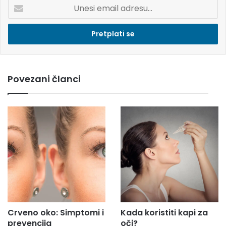
U
n
e
s
i
e
m
Povezani članci
a
i
l
a
d
r
e
s
u
.
.
.
Crveno oko: Simptomi i
Kada koristiti kapi za
prevencija
oči?