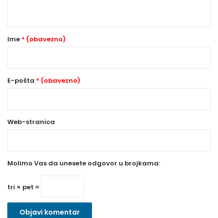
t
a
r
Ime
* (obavezno)
*
(
o
E-pošta
* (obavezno)
b
a
Web-stranica
v
e
z
Molimo Vas da unesete odgovor u brojkama:
n
o
tri × pet =
)