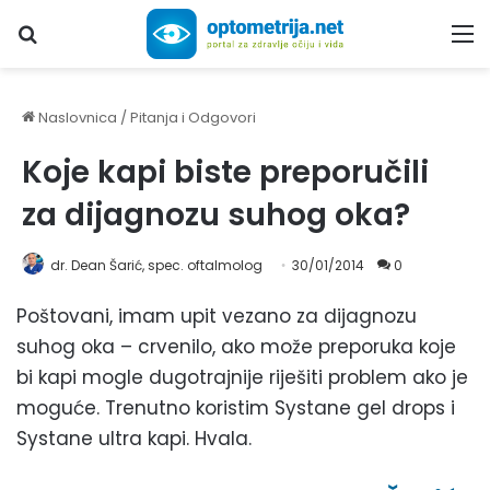
Upiši traženi pojam...
M
Naslovnica
/
Pitanja i Odgovori
Koje kapi biste preporučili
za dijagnozu suhog oka?
dr. Dean Šarić, spec. oftalmolog
30/01/2014
0
Poštovani, imam upit vezano za dijagnozu
suhog oka – crvenilo, ako može preporuka koje
bi kapi mogle dugotrajnije riješiti problem ako je
moguće. Trenutno koristim Systane gel drops i
Systane ultra kapi. Hvala.