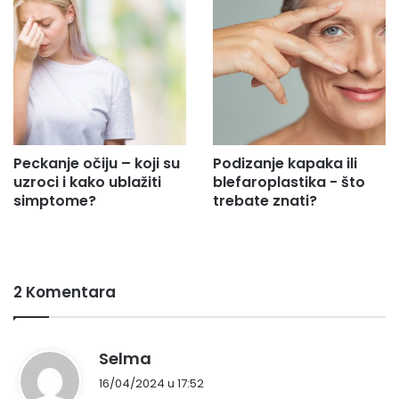
Peckanje očiju – koji su
Podizanje kapaka ili
uzroci i kako ublažiti
blefaroplastika - što
simptome?
trebate znati?
2 Komentara
n
Selma
a
16/04/2024 u 17:52
p