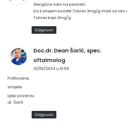
Alergična sam na penicilin .
i
Da li smijem koristiti Tobrex 3mg/g mast za oko i
s
Tobrex kapi 3mg/g
a
o
Odgovori
:
Doc.dr. Dean Šarić, spec.
n
oftalmolog
a
31/05/2024 u 10:59
p
Poštovana,
i
s
smijete.
a
Lijep pozdrav,
o
dr. Šarić
:
Odgovori