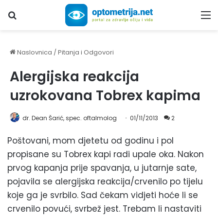
Upiši traženi pojam...
M
Naslovnica
/
Pitanja i Odgovori
Alergijska reakcija
uzrokovana Tobrex kapima
dr. Dean Šarić, spec. oftalmolog
01/11/2013
2
Poštovani, mom djetetu od godinu i pol
propisane su Tobrex kapi radi upale oka. Nakon
prvog kapanja prije spavanja, u jutarnje sate,
pojavila se alergijska reakcija/crvenilo po tijelu
koje ga je svrbilo. Sad čekam vidjeti hoće li se
crvenilo povući, svrbež jest. Trebam li nastaviti