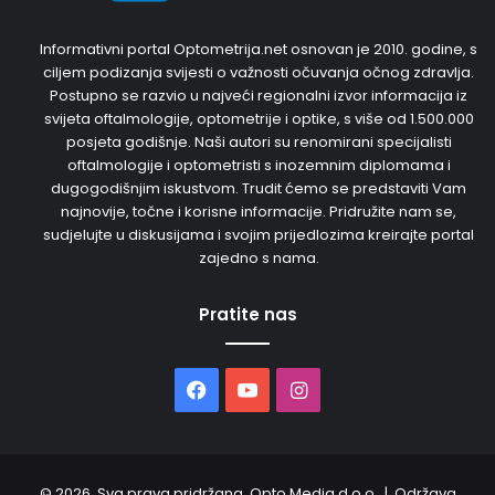
Informativni portal Optometrija.net osnovan je 2010. godine, s
ciljem podizanja svijesti o važnosti očuvanja očnog zdravlja.
Postupno se razvio u najveći regionalni izvor informacija iz
svijeta oftalmologije, optometrije i optike, s više od 1.500.000
posjeta godišnje. Naši autori su renomirani specijalisti
oftalmologije i optometristi s inozemnim diplomama i
dugogodišnjim iskustvom. Trudit ćemo se predstaviti Vam
najnovije, točne i korisne informacije. Pridružite nam se,
sudjelujte u diskusijama i svojim prijedlozima kreirajte portal
zajedno s nama.
Pratite nas
Facebook
YouTube
Instagram
© 2026. Sva prava pridržana. Opto Media d.o.o. | Održava