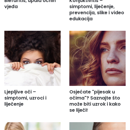
Blefaritis, upala očnih
Konjuktivitis –
vjeđa
simptomi, liječenje,
prevencija, slike i video
edukacija
Ljepljive oči –
Osjećate "pijesak u
simptomi, uzroci i
očima"? Saznajte što
liječenje
može biti uzrok i kako
se liječi!