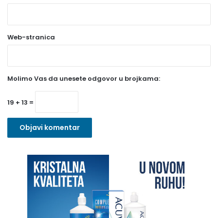
b
a
Web-stranica
v
e
z
Molimo Vas da unesete odgovor u brojkama:
n
o
19 + 13 =
)