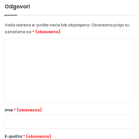
Odgovori
Vaša adresa e-pošte neće biti objavljena.
Obavezna polja su
označena sa
* (obavezno)
K
o
m
e
n
t
a
r
Ime
* (obavezno)
*
(
o
E-pošta
* (obavezno)