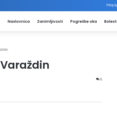
Pitaj l
Naslovnica
Zanimljivosti
Pogreške oka
Bolest
aždin
 Varaždin
0