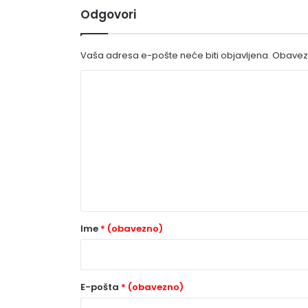
Odgovori
Vaša adresa e-pošte neće biti objavljena.
Obavezn
K
o
m
e
n
t
a
r
Ime
* (obavezno)
*
(
o
E-pošta
* (obavezno)
b