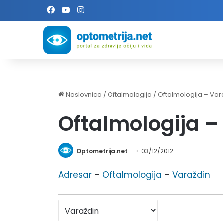
Facebook
YouTube
Instagram
Naslovnica
/
Oftalmologija
/
Oftalmologija – Var
Oftalmologija –
Optometrija.net
03/12/2012
Adresar
–
Oftalmologija
–
Varaždin