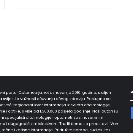
P
vni portal Optometrija.net osnovan je 2010. godine, s ciljem
 svijesti o važnosti očuvanja očnog zdravlja. Postupno se
najveći regionalni izvor informacija iz svijeta oftalmologije,
je i optike, s više od 1.500.000 posjeta godišnje. Naši autori su
i specijalisti oftalmologije i optometristi s inozemnim
a i dugogodišnjim iskustvom. Trudit ćemo se predstaviti Vam
, točne i korisne informacije. Pridružite nam se, sudjelujte u