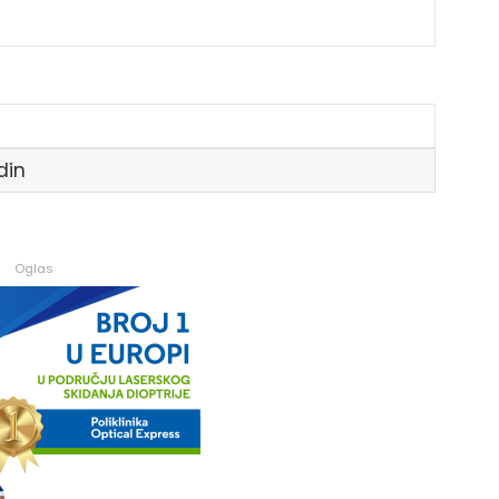
din
Oglas