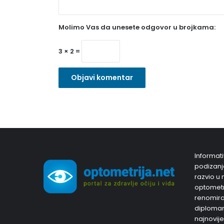
a
Molimo Vas da unesete odgovor u brojkama:
v
e
3 × 2 =
z
n
o
)
Informati
podizanja
razvio u 
optometri
renomiran
diplomam
najnovije