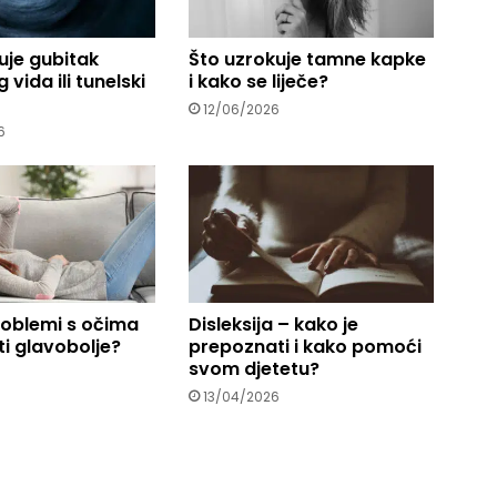
uje gubitak
Što uzrokuje tamne kapke
 vida ili tunelski
i kako se liječe?
12/06/2026
6
roblemi s očima
Disleksija – kako je
i glavobolje?
prepoznati i kako pomoći
svom djetetu?
13/04/2026