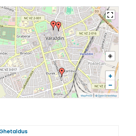
+
−
|
MapPress
© OpenStreetMap
a Ghetaldus