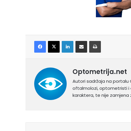
Facebook
X
LinkedIn
Share via Email
Print
Optometrija.net
Autori sadržaja na portalu 
oftalmolozi, optometristi i 
karaktera, te nije zamjena z