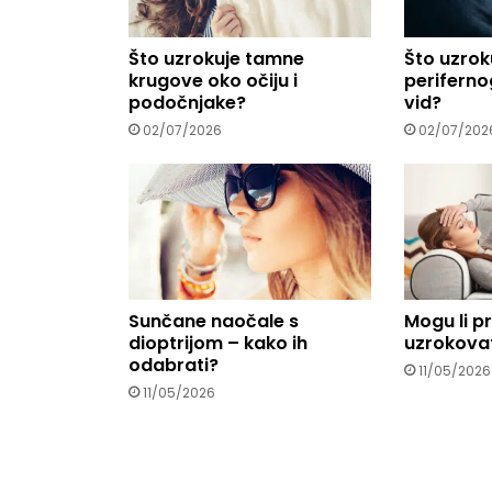
.
.
Što uzrokuje tamne
Što uzrok
.
krugove oko očiju i
perifernog
podočnjake?
vid?
02/07/2026
02/07/202
Sunčane naočale s
Mogu li p
dioptrijom – kako ih
uzrokovat
odabrati?
11/05/2026
11/05/2026