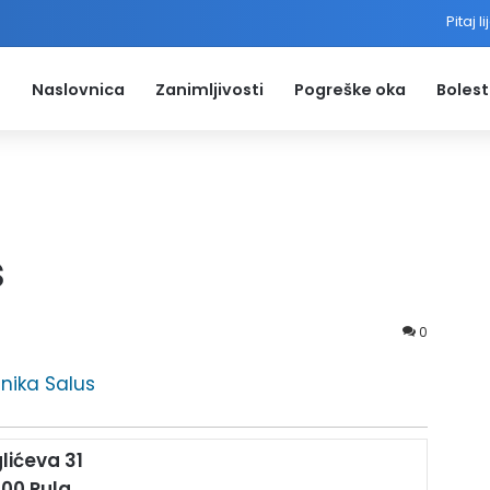
Pitaj l
Naslovnica
Zanimljivosti
Pogreške oka
Bolest
s
0
linika Salus
glićeva 31
00 Pula