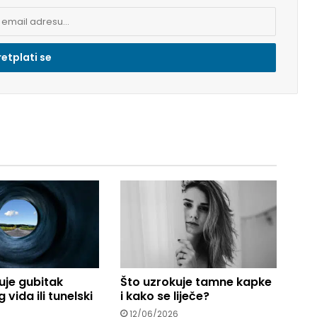
uje gubitak
Što uzrokuje tamne kapke
 vida ili tunelski
i kako se liječe?
12/06/2026