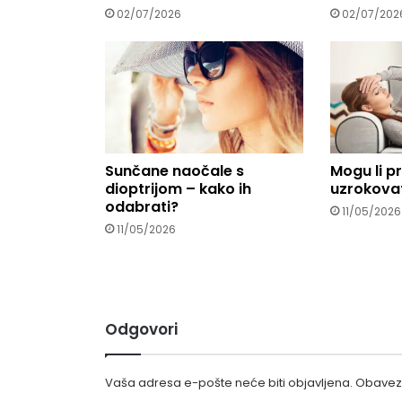
02/07/2026
02/07/202
Sunčane naočale s
Mogu li p
dioptrijom – kako ih
uzrokovat
odabrati?
11/05/2026
11/05/2026
Odgovori
Vaša adresa e-pošte neće biti objavljena.
Obavezn