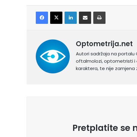
Facebook
X
LinkedIn
Share via Email
Print
Optometrija.net
Autori sadržaja na portalu 
oftalmolozi, optometristi i 
karaktera, te nije zamjena z
Pretplatite se 