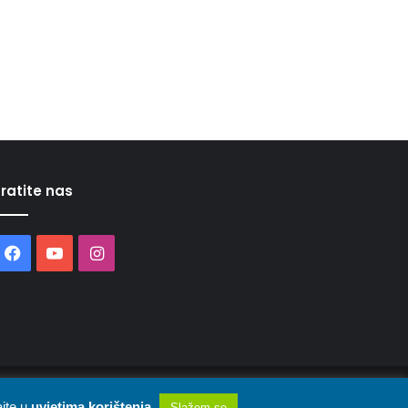
ratite nas
Facebook
YouTube
Instagram
O nama
Uvjeti korištenja
Oglašavanje
Kontakt
ajte u
uvjetima korištenja
.
Slažem se