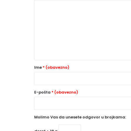
K
o
m
e
n
t
a
r
Ime
* (obavezno)
*
(
o
E-pošta
* (obavezno)
b
a
Molimo Vas da unesete odgovor u brojkama:
v
e