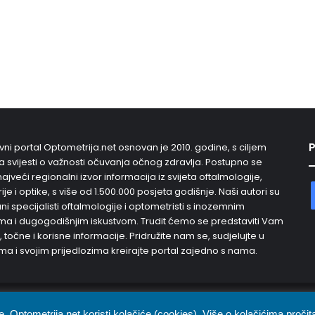
P
vni portal Optometrija.net osnovan je 2010. godine, s ciljem
 svijesti o važnosti očuvanja očnog zdravlja. Postupno se
najveći regionalni izvor informacija iz svijeta oftalmologije,
je i optike, s više od 1.500.000 posjeta godišnje. Naši autori su
i specijalisti oftalmologije i optometristi s inozemnim
a i dugogodišnjim iskustvom. Trudit ćemo se predstaviti Vam
, točne i korisne informacije. Pridružite nam se, sudjelujte u
ma i svojim prijedlozima kreirajte portal zajedno s nama.
ava
e, Optometrija.net koristi kolačiće (cookies). Više o kolačićima pročit