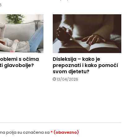
6
roblemi s očima
Disleksija – kako je
i glavobolje?
prepoznati i kako pomoći
svom djetetu?
13/04/2026
a polja su označena sa
* (obavezno)