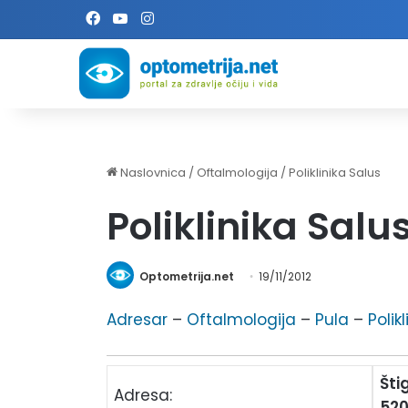
Facebook
YouTube
Instagram
Naslovnica
/
Oftalmologija
/
Poliklinika Salus
Poliklinika Salu
Optometrija.net
19/11/2012
Adresar
–
Oftalmologija
–
Pula
–
Polik
Šti
Adresa:
520