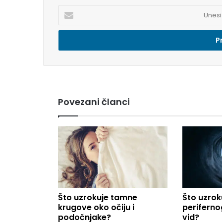
U
n
e
s
i
e
m
a
i
Povezani članci
l
a
d
r
e
s
u
.
.
Što uzrokuje tamne
Što uzrok
.
krugove oko očiju i
perifernog
podočnjake?
vid?