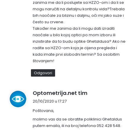
s
zanima me da li poslujete sa HZZO-om i da li se
mogu naručiti na detaljnu kontrolu vida?Trebala
a
bih naočale za blizinu i daljinu, oči mi jako suze i
o
često su crvene.
:
Također me zanima da li mogu dati izraditi
naočale u bilo kojoj optici po mom izboru ili
inzistirate da to budu optike Ghetaldusa? Ako ne
radite sa HZZO-om koja je cijena pregleda i
kada imate prvi slobodni termin? Sa osobitim
štovanjem!
Odgovori
n
Optometrija.net tim
a
20/10/2020 u 17:27
p
Poštovana,
i
s
molimo vas da se obratite poliklinici Ghetaldus
putem emaila, ili na broj telefona 052 428 548.
a