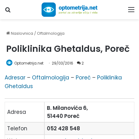
Upiši traženi pojam...
M
Naslovnica
/
Oftalmologija
Poliklinika Ghetaldus, Poreč
Optometrija.net
29/03/2016
2
Adresar
–
Oftalmologija
–
Poreč
–
Poliklinika
Ghetaldus
B. Milanovića 6,
Adresa
51440 Poreč
Telefon
052 428 548