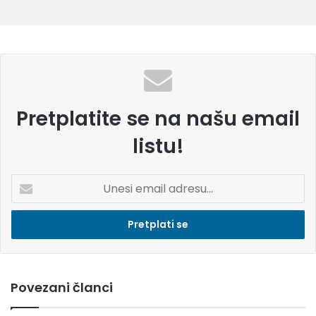
Pretplatite se na našu email
listu!
U
n
e
s
i
e
m
Povezani članci
a
i
l