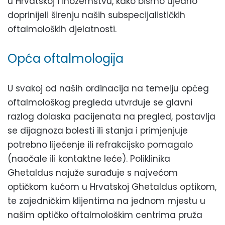
u Hrvatskoj i inozemstvu, kako bismo ujedno
doprinijeli širenju naših subspecijalističkih
oftalmoloških djelatnosti.
Opća oftalmologija
U svakoj od naših ordinacija na temelju općeg
oftalmološkog pregleda utvrđuje se glavni
razlog dolaska pacijenata na pregled, postavlja
se dijagnoza bolesti ili stanja i primjenjuje
potrebno liječenje ili refrakcijsko pomagalo
(naočale ili kontaktne leće). Poliklinika
Ghetaldus najuže surađuje s najvećom
optičkom kućom u Hrvatskoj Ghetaldus optikom,
te zajedničkim klijentima na jednom mjestu u
našim optičko oftalmološkim centrima pruža