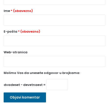
a
r
Ime
* (obavezno)
*
(
o
E-pošta
* (obavezno)
b
a
Web-stranica
v
e
z
Molimo Vas da unesete odgovor u brojkama:
n
o
dvadeset − devetnaest =
)