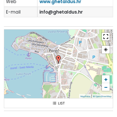
Web
www.ghetaldus.hr
E-mail
info@ghetaldus.hr
+
−
|
MapPress
© OpenStreetMap
LIST
Poliklinika Ghetaldus