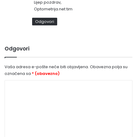
o
Lijep pozdrav,
:
Optometrija.net tim
Odgovori
Odgovori
Vaša adresa e-pošte neće biti objavljena.
Obavezna polja su
označena sa
* (obavezno)
K
o
m
e
n
t