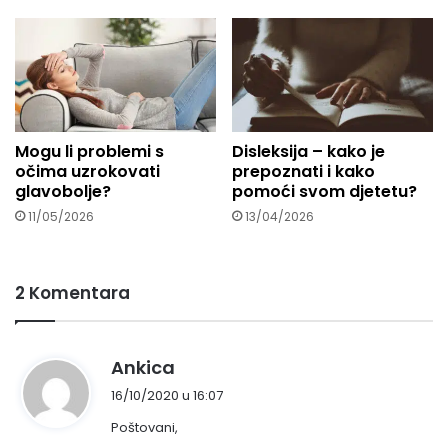
Mogu li problemi s
Disleksija – kako je
očima uzrokovati
prepoznati i kako
glavobolje?
pomoći svom djetetu?
11/05/2026
13/04/2026
2 Komentara
n
Ankica
a
16/10/2020 u 16:07
p
Poštovani,
i