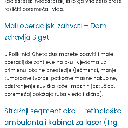
kao estetski nedostatak, iako ga vrlo četo prate
različiti poremećaji vida.
Mali operacijski zahvati – Dom
zdravlja Siget
U Poliklinici Ghetaldus možete obaviti i male
operacijske zahtjeve na oku i vjeđama uz
primjenu lokalne anestezije (ječmenci, manje
tumorozne tvorbe, potkožne masne nakupine,
odstranjenje suviška kože i masnih jastučića,
poremećaj položaja ruba vjeđa i slično).
Stražnji segment oka – retinološka
ambulanta i kabinet za laser (Trg