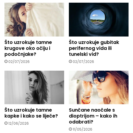
a
d
r
e
s
u
Što uzrokuje tamne
Što uzrokuje gubitak
.
krugove oko očiju i
perifernog vida ili
.
podočnjake?
tunelski vid?
.
02/07/2026
02/07/2026
Što uzrokuje tamne
Sunčane naočale s
kapke i kako se liječe?
dioptrijom – kako ih
odabrati?
12/06/2026
11/05/2026