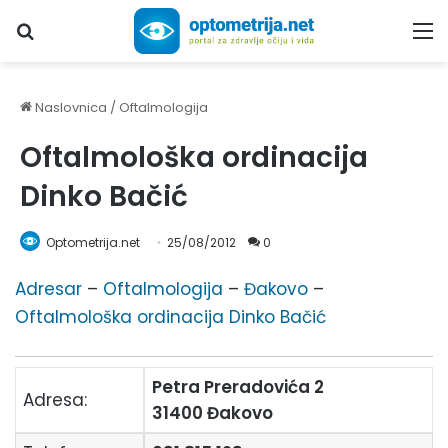
Upiši traženi pojam...
M
Naslovnica
/
Oftalmologija
Oftalmološka ordinacija
Dinko Bačić
Optometrija.net
25/08/2012
0
Adresar
–
Oftalmologija
–
Đakovo
–
Oftalmološka ordinacija Dinko Bačić
Petra Preradovića 2
Adresa:
31400 Đakovo