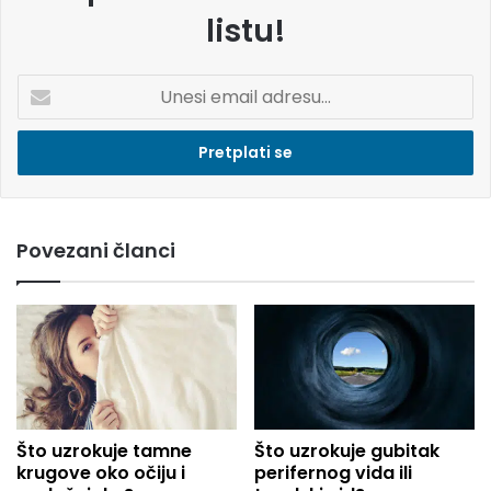
listu!
U
n
e
s
i
e
m
Povezani članci
a
i
l
a
d
r
e
s
u
Što uzrokuje tamne
Što uzrokuje gubitak
.
krugove oko očiju i
perifernog vida ili
.