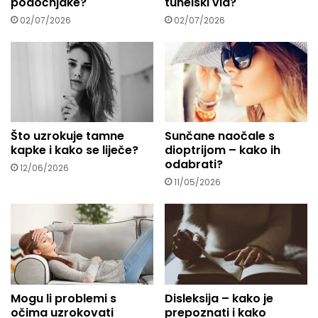
podočnjake?
tunelski vid?
.
02/07/2026
02/07/2026
Što uzrokuje tamne
Sunčane naočale s
kapke i kako se liječe?
dioptrijom – kako ih
odabrati?
12/06/2026
11/05/2026
Mogu li problemi s
Disleksija – kako je
očima uzrokovati
prepoznati i kako