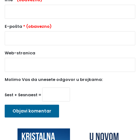
*
(
o
E-pošta
* (obavezno)
b
a
Web-stranica
v
e
z
Molimo Vas da unesete odgovor u brojkama:
n
o
šest + šesnaest =
)