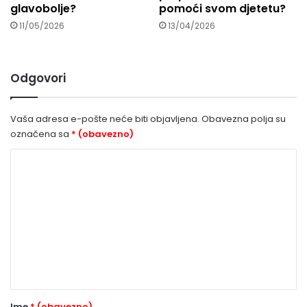
glavobolje?
pomoći svom djetetu?
11/05/2026
13/04/2026
Odgovori
Vaša adresa e-pošte neće biti objavljena.
Obavezna polja su
označena sa
* (obavezno)
K
o
m
e
n
t
a
r
Ime
* (obavezno)