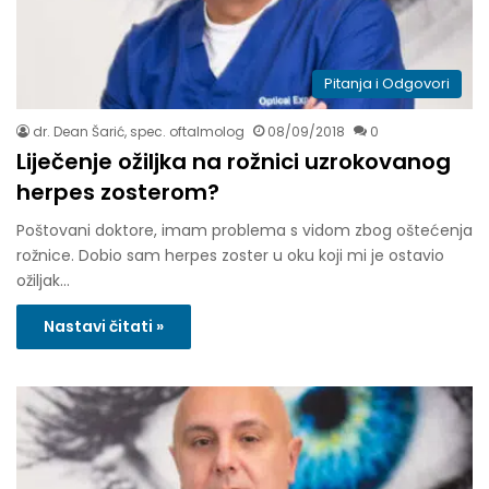
Pitanja i Odgovori
dr. Dean Šarić, spec. oftalmolog
08/09/2018
0
Liječenje ožiljka na rožnici uzrokovanog
herpes zosterom?
Poštovani doktore, imam problema s vidom zbog oštećenja
rožnice. Dobio sam herpes zoster u oku koji mi je ostavio
ožiljak…
Nastavi čitati »