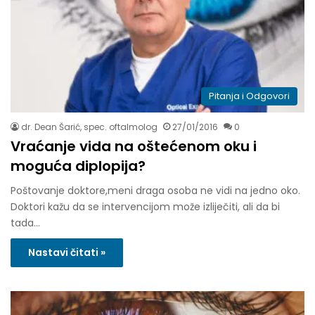
Pitanja i Odgovori
dr. Dean Šarić, spec. oftalmolog
27/01/2016
0
Vraćanje vida na oštećenom oku i
moguća diplopija?
Poštovanje doktore,meni draga osoba ne vidi na jedno oko.
Doktori kažu da se intervencijom može izliječiti, ali da bi
tada…
Nastavi čitati »