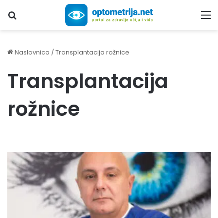
Upiši traženi pojam...
M
Naslovnica
/
Transplantacija rožnice
Transplantacija
rožnice