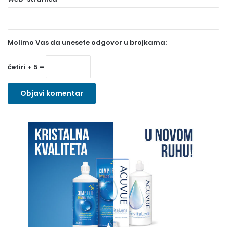
v
e
z
Molimo Vas da unesete odgovor u brojkama:
n
o
četiri + 5 =
)