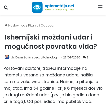
Upiši traženi pojam...
M
Naslovnica
/
Pitanja i Odgovori
Ishemijski moždani udar i
mogućnost povratka vida?
dr. Dean Šarić, spec. oftalmolog
27/09/2020
2
Poštovani doktore, tražeći informacije na
internetu vezane za moždane udare, naišla
sam na vašu web stranicu. Naime, u pitanju je
moj otac. Ima 54 godine i prije 6 mjeseci doživio
je drugi moždani udar (prvi je bio godinu dana
prije toga). Od posljedica ima gubitak vida.