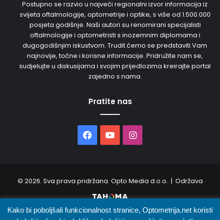
Postupno se razvio u najveći regionalni izvor informacija iz
svijeta oftalmologije, optometrije i optike, s više od 1.500.000
posjeta godišnje. Naši autori su renomirani specijalisti
oftalmologije i optometristi s inozemnim diplomama i
dugogodišnjim iskustvom. Trudit ćemo se predstaviti Vam
najnovije, točne i korisne informacije. Pridružite nam se,
sudjelujte u diskusijama i svojim prijedlozima kreirajte portal
zajedno s nama.
Pratite nas
Facebook
YouTube
Instagram
© 2026. Sva prava pridržana. Opto Media d.o.o. | Održava
Kako bi poboljšali funkcionalnost stranice, Optometrija.net koristi
O nama
Uvjeti korištenja
Oglašavanje
Kontakt