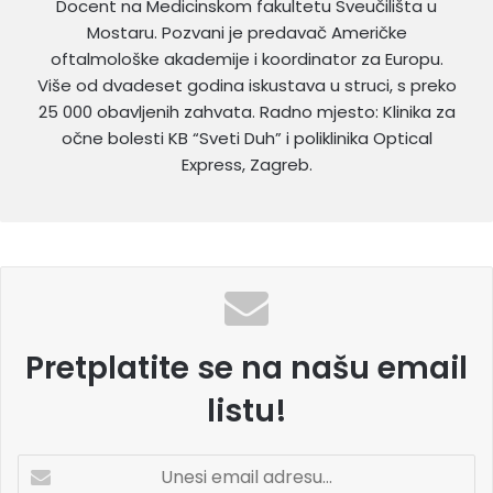
Docent na Medicinskom fakultetu Sveučilišta u
Mostaru. Pozvani je predavač Američke
oftalmološke akademije i koordinator za Europu.
Više od dvadeset godina iskustava u struci, s preko
25 000 obavljenih zahvata. Radno mjesto: Klinika za
očne bolesti KB “Sveti Duh” i poliklinika Optical
Express, Zagreb.
Pretplatite se na našu email
listu!
U
n