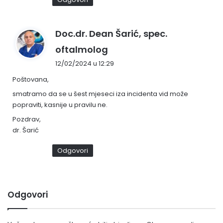
Doc.dr. Dean Šarić, spec.
n
oftalmolog
a
12/02/2024 u 12:29
p
Poštovana,
i
s
smatramo da se u šest mjeseci iza incidenta vid može
popraviti, kasnije u pravilu ne.
a
o
Pozdrav,
:
dr. Šarić
Odgovori
Odgovori