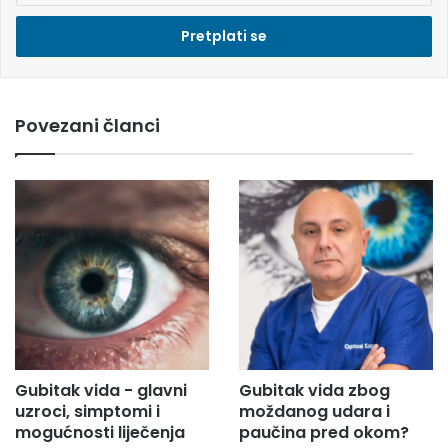
e
s
i
e
m
Povezani članci
a
i
l
a
d
r
e
s
u
.
.
.
Gubitak vida - glavni
Gubitak vida zbog
uzroci, simptomi i
moždanog udara i
mogućnosti liječenja
paučina pred okom?