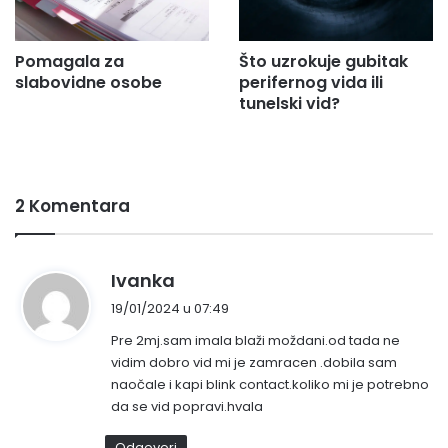
Pomagala za
Što uzrokuje gubitak
slabovidne osobe
perifernog vida ili
tunelski vid?
2 Komentara
n
Ivanka
a
19/01/2024 u 07:49
p
Pre 2mj.sam imala blaži moždani.od tada ne
i
vidim dobro vid mi je zamracen .dobila sam
s
naočale i kapi blink contact.koliko mi je potrebno
a
da se vid popravi.hvala
o
:
Odgovori