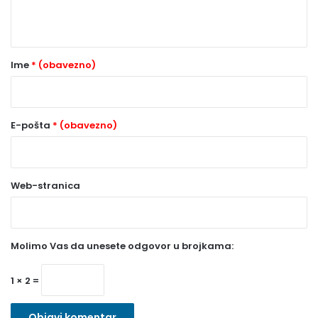
t
a
r
Ime
* (obavezno)
*
(
o
E-pošta
* (obavezno)
b
a
Web-stranica
v
e
z
Molimo Vas da unesete odgovor u brojkama:
n
o
1 × 2 =
)