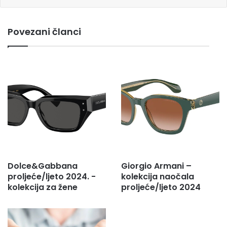
e
m
Povezani članci
a
i
l
a
d
r
e
s
u
.
.
.
Dolce&Gabbana
Giorgio Armani –
proljeće/ljeto 2024. -
kolekcija naočala
kolekcija za žene
proljeće/ljeto 2024