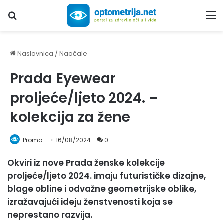
Upiši traženi pojam...
M
Naslovnica
/
Naočale
Prada Eyewear
proljeće/ljeto 2024. –
kolekcija za žene
Promo
16/08/2024
0
Okviri iz nove Prada ženske kolekcije
proljeće/ljeto 2024. imaju futurističke dizajne,
blage obline i odvažne geometrijske oblike,
izražavajući ideju ženstvenosti koja se
neprestano razvija.