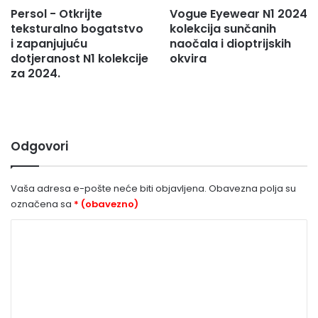
Persol - Otkrijte
Vogue Eyewear N1 2024
teksturalno bogatstvo
kolekcija sunčanih
i zapanjujuću
naočala i dioptrijskih
dotjeranost N1 kolekcije
okvira
za 2024.
Odgovori
Vaša adresa e-pošte neće biti objavljena.
Obavezna polja su
označena sa
* (obavezno)
K
o
m
e
n