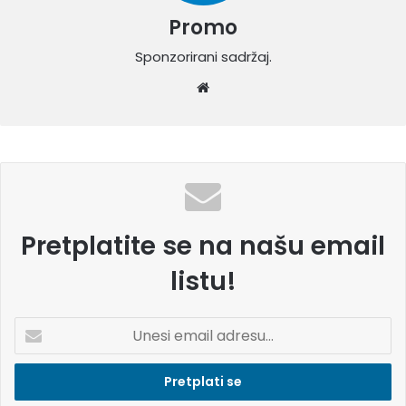
Promo
Sponzorirani sadržaj.
W
eb
sit
e
Pretplatite se na našu email
listu!
U
n
e
s
i