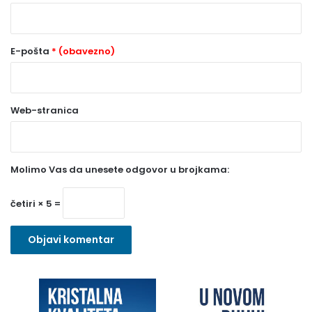
*
(
o
E-pošta
* (obavezno)
b
a
Web-stranica
v
e
z
Molimo Vas da unesete odgovor u brojkama:
n
o
četiri × 5 =
)