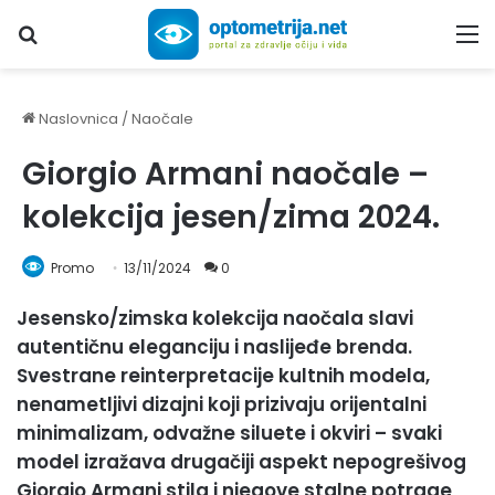
Upiši traženi pojam...
M
Naslovnica
/
Naočale
Giorgio Armani naočale –
kolekcija jesen/zima 2024.
Promo
13/11/2024
0
Jesensko/zimska kolekcija naočala slavi
autentičnu eleganciju i naslijeđe brenda.
Svestrane reinterpretacije kultnih modela,
nenametljivi dizajni koji prizivaju orijentalni
minimalizam, odvažne siluete i okviri – svaki
model izražava drugačiji aspekt nepogrešivog
Giorgio Armani stila i njegove stalne potrage