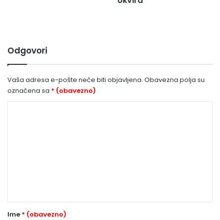
okvira
Odgovori
Vaša adresa e-pošte neće biti objavljena.
Obavezna polja su
označena sa
* (obavezno)
K
o
m
e
n
t
a
r
Ime
* (obavezno)