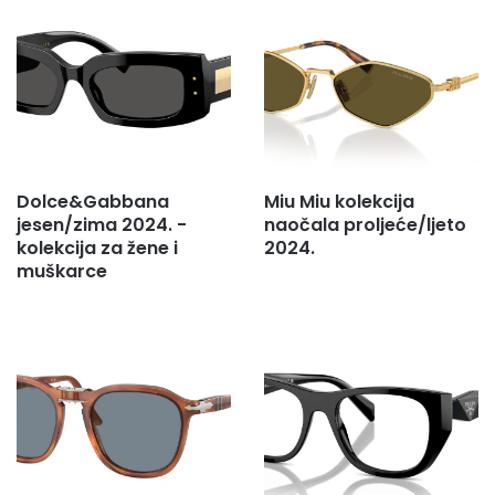
r
e
s
u
.
.
.
Dolce&Gabbana
Miu Miu kolekcija
jesen/zima 2024. -
naočala proljeće/ljeto
kolekcija za žene i
2024.
muškarce