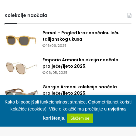
Kolekcije naočala
Persol – Pogled kroz naočalnu leću
talijanskog ukusa
16/06/2025
Emporio Armani kolekcija naočala
proljeće/ljeto 2025.
06/05/2025
Giorgio Armani kolekcija naočala
proljeće/ljeto 2025.
01/04/2025
Kako bi poboljšali funkcionalnost stranice, Optometrija.net koristi
kolačiće (cookies). Više o kolačićima pročitajte u
uvjetima
korištenja
.
Slažem se
Facebook
X
WhatsApp
Telegram
Viber