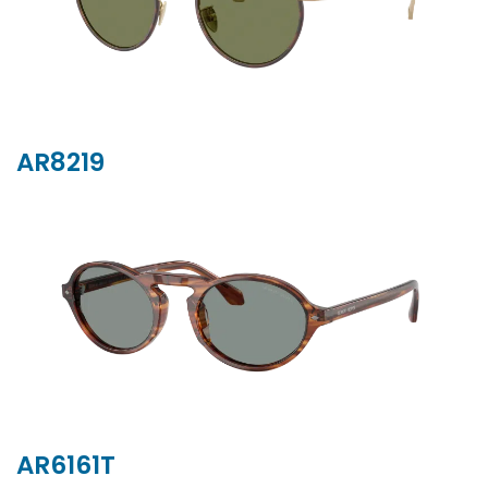
AR8219
AR6161T