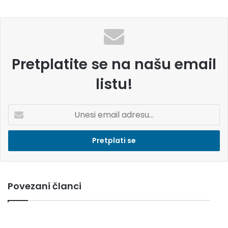
e
Pretplatite se na našu email
listu!
U
n
e
s
i
e
m
Povezani članci
a
i
l
a
d