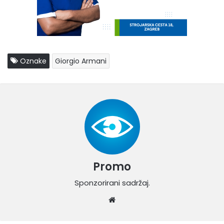
Oznake
Giorgio Armani
Promo
Sponzorirani sadržaj.
W
eb
sit