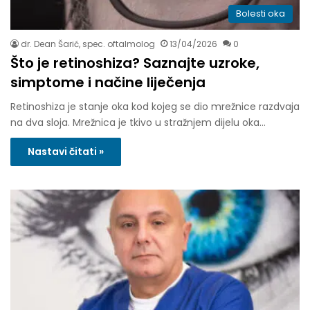
Bolesti oka
dr. Dean Šarić, spec. oftalmolog
13/04/2026
0
Što je retinoshiza? Saznajte uzroke,
simptome i načine liječenja
Retinoshiza je stanje oka kod kojeg se dio mrežnice razdvaja
na dva sloja. Mrežnica je tkivo u stražnjem dijelu oka…
Nastavi čitati »