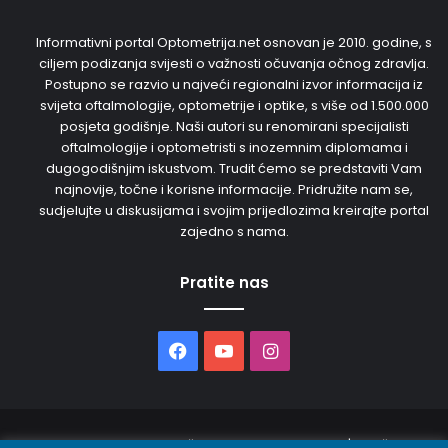
Informativni portal Optometrija.net osnovan je 2010. godine, s
ciljem podizanja svijesti o važnosti očuvanja očnog zdravlja.
Postupno se razvio u najveći regionalni izvor informacija iz
svijeta oftalmologije, optometrije i optike, s više od 1.500.000
posjeta godišnje. Naši autori su renomirani specijalisti
oftalmologije i optometristi s inozemnim diplomama i
dugogodišnjim iskustvom. Trudit ćemo se predstaviti Vam
najnovije, točne i korisne informacije. Pridružite nam se,
sudjelujte u diskusijama i svojim prijedlozima kreirajte portal
zajedno s nama.
Pratite nas
Facebook
YouTube
Instagram
© 2026. Sva prava pridržana. Opto Media d.o.o. | Održava