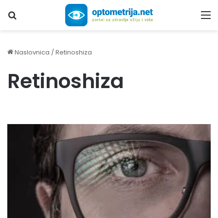
Upiši traženi pojam...
M
Naslovnica
/
Retinoshiza
Retinoshiza