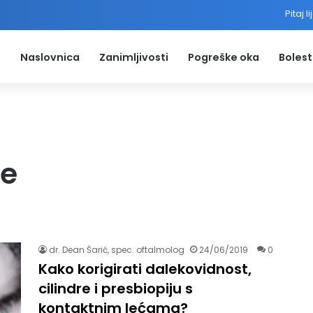
Pitaj l
Naslovnica
Zanimljivosti
Pogreške oka
Bolest
će
dr. Dean Šarić, spec. oftalmolog
24/06/2019
0
Kako korigirati dalekovidnost,
cilindre i presbiopiju s
kontaktnim lećama?