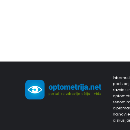
Informati
podizanja
razvio u 
optometri
renomiran
diplomam
najnovije
diskusija