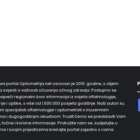
P
vni portal Optometrija.net osnovan je 2010. godine, s ciljem
 svijesti o važnosti očuvanja očnog zdravlja. Postupno se
najveći regionalni izvor informacija iz svijeta oftalmologije,
je i optike, s više od 1.500.000 posjeta godišnje. Naši autori su
i specijalisti oftalmologije i optometristi s inozemnim
a i dugogodišnjim iskustvom. Trudit ćemo se predstaviti Vam
, točne i korisne informacije. Pridružite nam se, sudjelujte u
ma i svojim prijedlozima kreirajte portal zajedno s nama.