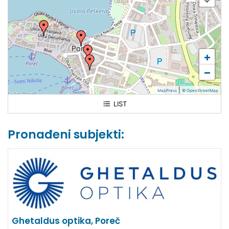
+
−
|
MapPress
© OpenStreetMap
LIST
Anina optika
Pronađeni subjekti:
Očna optika "Ghetaldus" d.d. Pula
Optika Passage
Optika Hrast
Ghetaldus Optika
Ghetaldus optika, Poreč