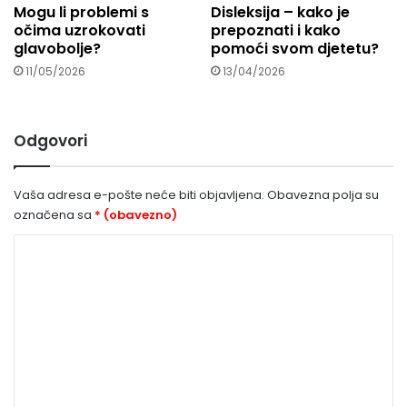
Mogu li problemi s
Disleksija – kako je
očima uzrokovati
prepoznati i kako
glavobolje?
pomoći svom djetetu?
11/05/2026
13/04/2026
Odgovori
Vaša adresa e-pošte neće biti objavljena.
Obavezna polja su
označena sa
* (obavezno)
K
o
m
e
n
t