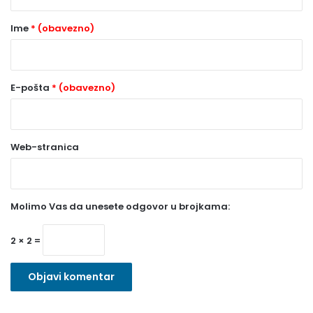
a
r
Ime
* (obavezno)
*
(
o
E-pošta
* (obavezno)
b
a
Web-stranica
v
e
z
Molimo Vas da unesete odgovor u brojkama:
n
o
2 × 2 =
)