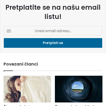
Pretplatite se na našu email
listu!
U
n
e
s
i
e
m
Povezani članci
a
i
l
a
d
r
e
s
u