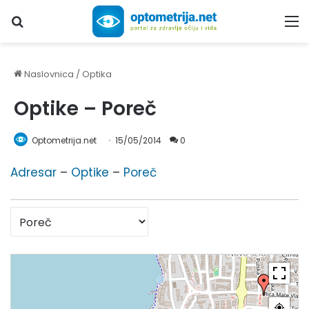
Upiši traženi pojam...
M
Naslovnica
/
Optika
Optike – Poreč
Optometrija.net
15/05/2014
0
Adresar
–
Optike
–
Poreč