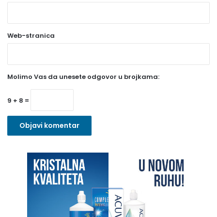
b
a
Web-stranica
v
e
z
Molimo Vas da unesete odgovor u brojkama:
n
o
9 + 8 =
)