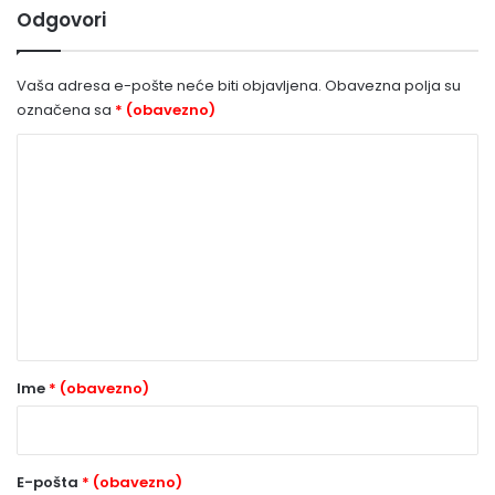
Odgovori
Vaša adresa e-pošte neće biti objavljena.
Obavezna polja su
označena sa
* (obavezno)
K
o
m
e
n
t
a
r
Ime
* (obavezno)
*
(
o
E-pošta
* (obavezno)