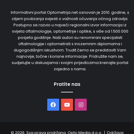
Informativni portal Optometrija.net osnovan je 2010. godine, s
ciljem podizanja svijesti o važnosti očuvanja očnog zdravlja.
Postupno se razvio u najveći regionalni izvor informacija iz
svijeta oftalmologije, optometrije i optike, s više od 1.500.000
posjeta godišnje. Naši autori su renomirani specijalisti
oftalmologije i optometristi s inozemnim diplomama i
dugogodišnjim iskustvom. Trudit ćemo se predstaviti Vam
najnovije, točne i korisne informacije. Pridružite nam se,
sudjelujte u diskusijama i svojim prijedlozima kreirajte portal
zajedno s nama.
Pratite nas
Facebook
YouTube
Instagram
© 2026. Sva prava pridržana. Opto Media d.o.o. | Održava