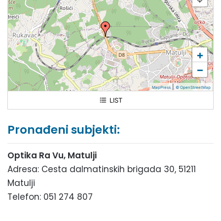
+
−
|
MapPress
© OpenStreetMap
LIST
Optika Ra Vu
Pronađeni subjekti:
Optika Ra Vu, Matulji
Adresa: Cesta dalmatinskih brigada 30, 51211
Matulji
Telefon: 051 274 807