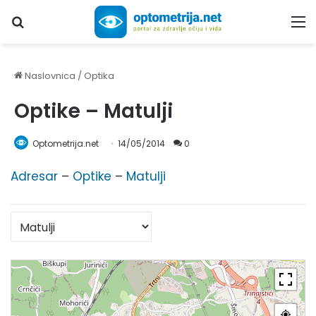
Upiši traženi pojam...
M
Naslovnica
/
Optika
Optike – Matulji
Optometrija.net
14/05/2014
0
Adresar
–
Optike
–
Matulji