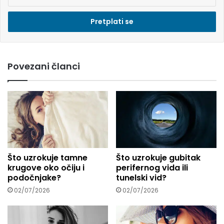
n
e
s
i
e
m
Povezani članci
a
i
l
a
d
r
e
s
u
Što uzrokuje tamne
Što uzrokuje gubitak
.
krugove oko očiju i
perifernog vida ili
.
podočnjake?
tunelski vid?
.
02/07/2026
02/07/2026