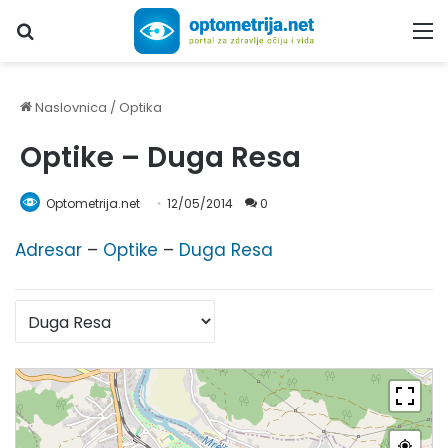
Upiši traženi pojam...
M
Naslovnica
/
Optika
Optike – Duga Resa
Optometrija.net
12/05/2014
0
Adresar
–
Optike
–
Duga Resa