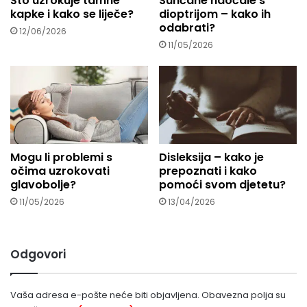
Što uzrokuje tamne
Sunčane naočale s
kapke i kako se liječe?
dioptrijom – kako ih
odabrati?
12/06/2026
11/05/2026
Mogu li problemi s
Disleksija – kako je
očima uzrokovati
prepoznati i kako
glavobolje?
pomoći svom djetetu?
11/05/2026
13/04/2026
Odgovori
Vaša adresa e-pošte neće biti objavljena.
Obavezna polja su