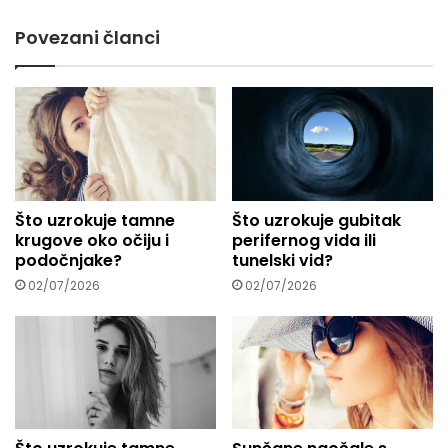
m
Povezani članci
a
i
l
a
d
r
e
s
u
Što uzrokuje tamne
Što uzrokuje gubitak
.
krugove oko očiju i
perifernog vida ili
.
podočnjake?
tunelski vid?
.
02/07/2026
02/07/2026