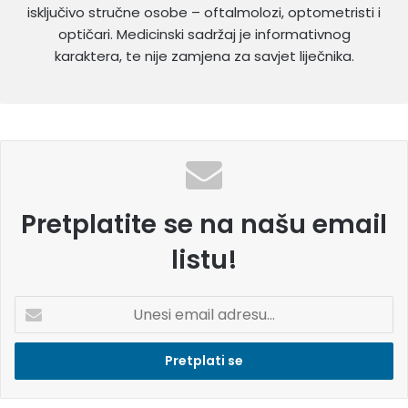
isključivo stručne osobe – oftalmolozi, optometristi i
optičari. Medicinski sadržaj je informativnog
karaktera, te nije zamjena za savjet liječnika.
Pretplatite se na našu email
listu!
U
n
e
s
i
e