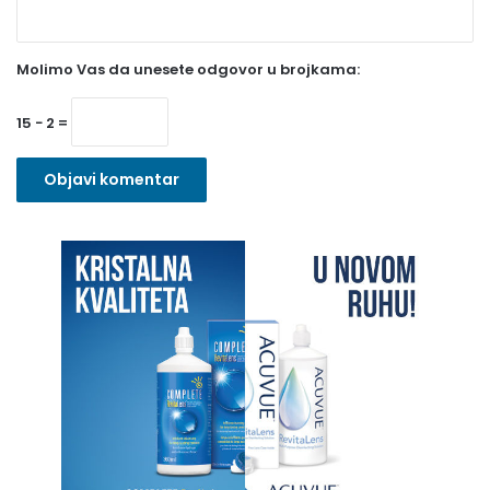
e
z
Molimo Vas da unesete odgovor u brojkama:
n
o
15 − 2 =
)