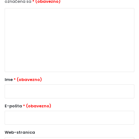
označena sa
* (obavezno)
K
o
m
e
n
t
a
r
Ime
* (obavezno)
*
(
o
E-pošta
* (obavezno)
b
a
Web-stranica
v