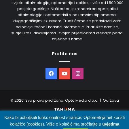
svijeta oftalmologije, optometrije i optike, s više od 1.500.000
posjeta godišnje. Naši autori su renomirani specijalisti
oftalmologije i optometristi s inozemnim diplomama i
dugogodišnjim iskustvom. Trudit ćemo se predstaviti Vam
najnovije, točne i korisne informacije. Pridružite nam se,
sudjelujte u diskusijama i svojim prijedlozima kreirajte portal
zajedno s nama.
Pratite nas
Facebook
YouTube
Instagram
© 2026. Sva prava pridržana. Opto Media d.o.o. | Održava
Kako bi poboljšali funkcionalnost stranice, Optometrija.net koristi
O nama
Uvjeti korištenja
Oglašavanje
Kontakt
kolačiće (cookies). Više o kolačićima pročitajte u
uvjetima