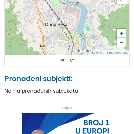
+
−
|
MapPress
© OpenStreetMap
LIST
Pronađeni subjekti:
Nema pronađenih subjekata.
Oglas