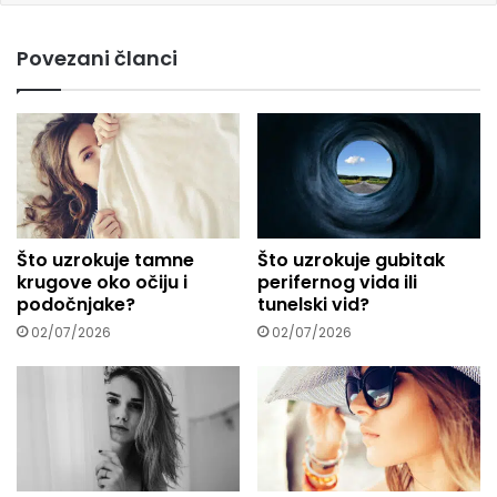
e
m
Povezani članci
a
i
l
a
d
r
e
s
u
Što uzrokuje tamne
Što uzrokuje gubitak
.
krugove oko očiju i
perifernog vida ili
.
podočnjake?
tunelski vid?
.
02/07/2026
02/07/2026