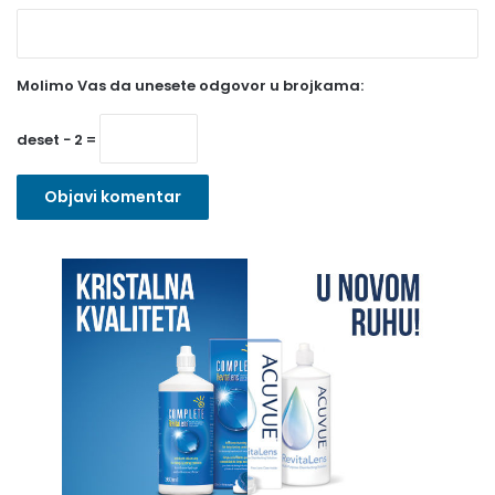
e
z
Molimo Vas da unesete odgovor u brojkama:
n
o
deset − 2 =
)