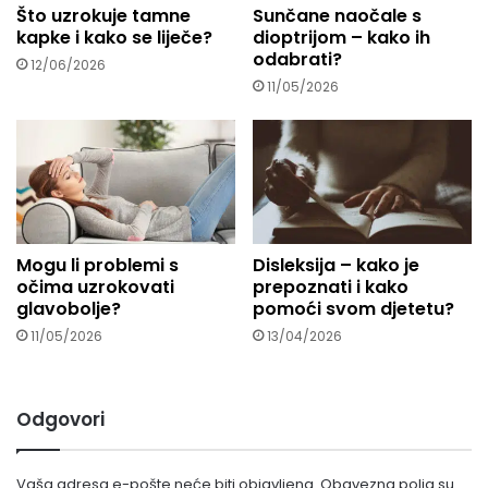
Što uzrokuje tamne
Sunčane naočale s
kapke i kako se liječe?
dioptrijom – kako ih
odabrati?
12/06/2026
11/05/2026
Mogu li problemi s
Disleksija – kako je
očima uzrokovati
prepoznati i kako
glavobolje?
pomoći svom djetetu?
11/05/2026
13/04/2026
Odgovori
Vaša adresa e-pošte neće biti objavljena.
Obavezna polja su