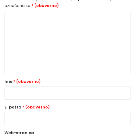
označena sa
* (obavezno)
K
o
m
e
n
t
a
r
Ime
* (obavezno)
*
(
o
E-pošta
* (obavezno)
b
a
Web-stranica
v