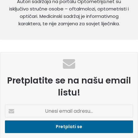
Autori sadržaja na portalu Optometrija.net su
isključivo stručne osobe – oftalmolozi, optometristi i
optičari. Medicinski sadržaj je informativnog
karaktera, te nije zamjena za savjet liječnika.
Pretplatite se na našu email
listu!
U
n
e
s
i