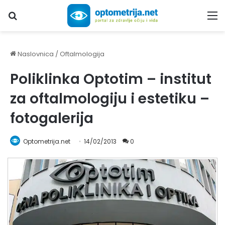
Upiši traženi pojam...
M
Naslovnica
/
Oftalmologija
Poliklinka Optotim – institut
za oftalmologiju i estetiku –
fotogalerija
Optometrija.net
14/02/2013
0