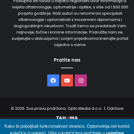
Postupno se razvio u najveći regionalni izvor informacija iz
svijeta oftalmologije, optometrije i optike, s više od 1.500.000
posjeta godišnje. Naši autori su renomirani specijalisti
oftalmologije i optometristi s inozemnim diplomama i
dugogodišnjim iskustvom. Trudit ćemo se predstaviti Vam
najnovije, točne i korisne informacije. Pridružite nam se,
sudjelujte u diskusijama i svojim prijedlozima kreirajte portal
zajedno s nama.
Pratite nas
Facebook
YouTube
Instagram
© 2026. Sva prava pridržana. Opto Media d.o.o. | Održava
Kako bi poboljšali funkcionalnost stranice, Optometrija.net koristi
O nama
Uvjeti korištenja
Oglašavanje
Kontakt
kolačiće (cookies). Više o kolačićima pročitajte u
uvjetima