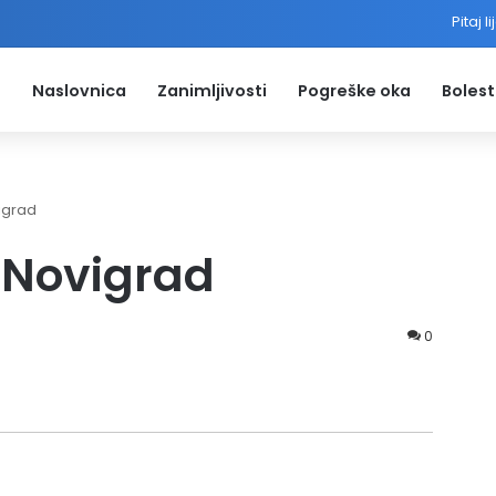
Pitaj l
Naslovnica
Zanimljivosti
Pogreške oka
Bolest
igrad
 Novigrad
0