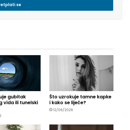
uje gubitak
Što uzrokuje tamne kapke
 vida ili tunelski
i kako se liječe?
12/06/2026
6