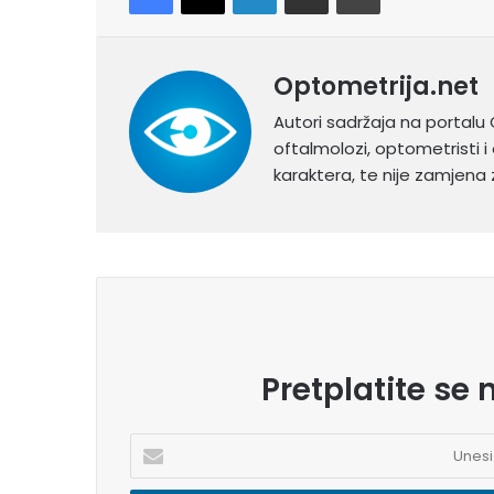
Optometrija.net
Autori sadržaja na portalu 
oftalmolozi, optometristi i 
karaktera, te nije zamjena z
Pretplatite se 
U
n
e