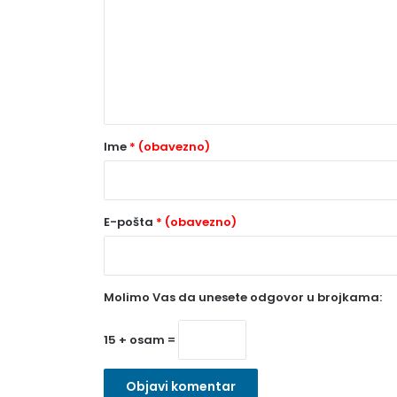
m
e
n
t
a
r
Ime
* (obavezno)
*
(
o
E-pošta
* (obavezno)
b
a
Molimo Vas da unesete odgovor u brojkama:
v
e
15 + osam =
z
n