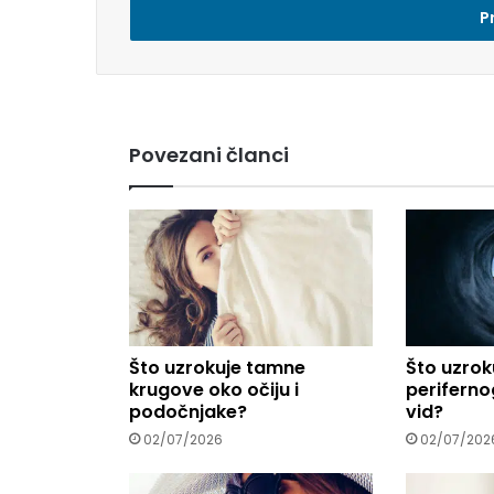
s
i
e
m
a
i
Povezani članci
l
a
d
r
e
s
u
.
.
Što uzrokuje tamne
Što uzrok
.
krugove oko očiju i
perifernog
podočnjake?
vid?
02/07/2026
02/07/202