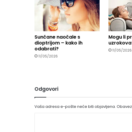
Sunčane naočale s
Mogu li p
dioptrijom – kako ih
uzrokovat
odabrati?
11/05/2026
11/05/2026
Odgovori
Vaša adresa e-pošte neće biti objavljena.
Obavezn
K
o