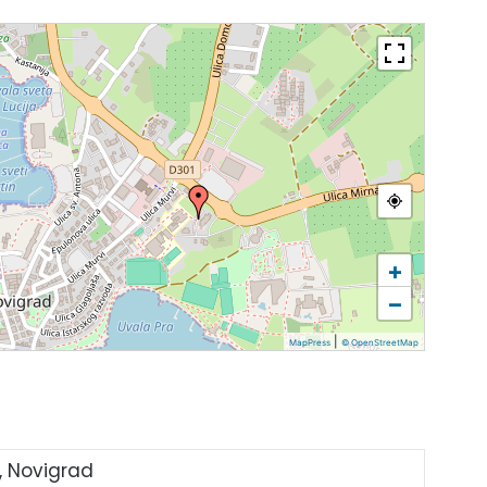
+
−
|
MapPress
© OpenStreetMap
, Novigrad