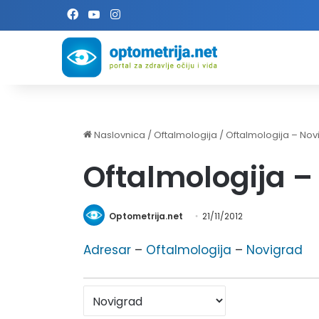
Facebook
YouTube
Instagram
Naslovnica
/
Oftalmologija
/
Oftalmologija – Nov
Oftalmologija –
Optometrija.net
21/11/2012
Adresar
–
Oftalmologija
–
Novigrad