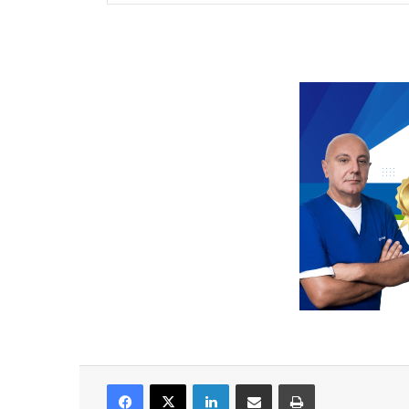
Facebook
X
LinkedIn
Share via Email
Print