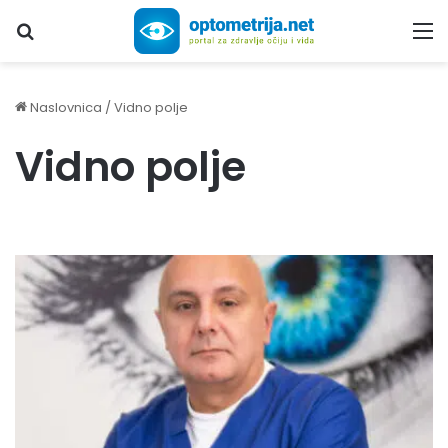
Upiši traženi pojam...
M
Naslovnica
/
Vidno polje
Vidno polje