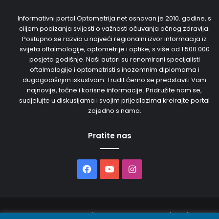
Informativni portal Optometrija.net osnovan je 2010. godine, s
ciljem podizanja svijesti o važnosti očuvanja očnog zdravlja.
Postupno se razvio u najveći regionalni izvor informacija iz
svijeta oftalmologije, optometrije i optike, s više od 1.500.000
posjeta godišnje. Naši autori su renomirani specijalisti
oftalmologije i optometristi s inozemnim diplomama i
dugogodišnjim iskustvom. Trudit ćemo se predstaviti Vam
najnovije, točne i korisne informacije. Pridružite nam se,
sudjelujte u diskusijama i svojim prijedlozima kreirajte portal
zajedno s nama.
Pratite nas
Facebook
YouTube
Instagram
© 2026. Sva prava pridržana. Opto Media d.o.o. | Održava