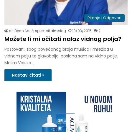
Pitanja i Odgovori
dr. Dean Šarić, spec. oftalmolog
19/03/2015
2
Možete li mi očitati nalaz vidnog polja?
Poštovani, zbog povećanog broja mušica i mrežica u
vidnom polju te glavobolja, poslana sam na vidno polje.
Molim Vas za…
Nastavi čitati »