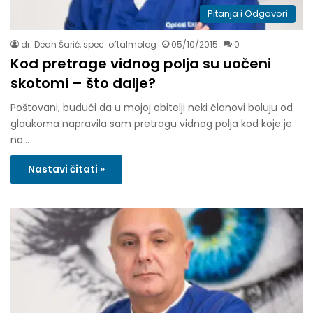
Pitanja i Odgovori
dr. Dean Šarić, spec. oftalmolog
05/10/2015
0
Kod pretrage vidnog polja su uočeni
skotomi – što dalje?
Poštovani, budući da u mojoj obitelji neki članovi boluju od
glaukoma napravila sam pretragu vidnog polja kod koje je
na…
Nastavi čitati »