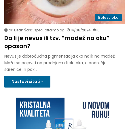
Bolesti oka
dr. Dean Šarić, spec. oftalmolog
14/08/2024
0
Da li je nevus ili tzv. “madež na oku”
opasan?
Nevus je dobroćudna pigmentacija oka nalik na madež.
Može se pojaviti na prednjem dijelu oka, u području
šarenice, ili pak…
Nastavi čitati »