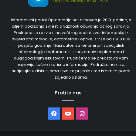
Informativni portal Optometrija.net osnovan je 2010. godine, s
ciljem podizanja svijesti o važnosti očuvanja očnog zdravlja.
Postupno se razvio u najveći regionalni izvor informacija iz
svijeta oftalmologije, optometrije i optike, s više od 1.500.000
posjeta godišnje. Naši autori su renomirani specijalisti
oftalmologije i optometristi s inozemnim diplomama i
dugogodišnjim iskustvom. Trudit ćemo se predstaviti Vam
najnovije, točne i korisne informacije. Pridružite nam se,
sudjelujte u diskusijama i svojim prijedlozima kreirajte portal
zajedno s nama.
Pratite nas
Facebook
YouTube
Instagram