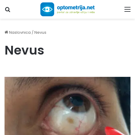
Upiši traženi pojam...
M
Naslovnica
/
Nevus
Nevus