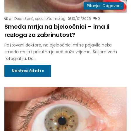
Pitanja i Odgovori
dr. Dean Šarić, spec. oftalmolog
10/01/2025
0
Smeđa mrlja na bjeloočnici – ima li
razloga za zabrinutost?
Poštovani doktore, na bjeloočnici mi se pojavila neka
smeđa mrlja i prisutna je već duže vrijeme. Šaljem vam
fotografiju. Da…
Nastavi čitati »