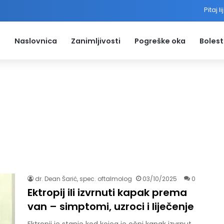
Pitaj l
Naslovnica
Zanimljivosti
Pogreške oka
Bolest
dr. Dean Šarić, spec. oftalmolog
03/10/2025
0
Ektropij ili izvrnuti kapak prema
van – simptomi, uzroci i liječenje