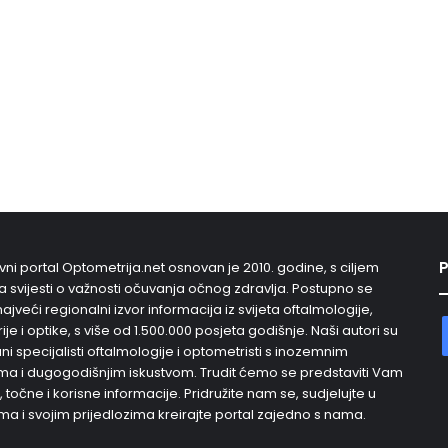
P
vni portal Optometrija.net osnovan je 2010. godine, s ciljem
 svijesti o važnosti očuvanja očnog zdravlja. Postupno se
najveći regionalni izvor informacija iz svijeta oftalmologije,
je i optike, s više od 1.500.000 posjeta godišnje. Naši autori su
i specijalisti oftalmologije i optometristi s inozemnim
a i dugogodišnjim iskustvom. Trudit ćemo se predstaviti Vam
, točne i korisne informacije. Pridružite nam se, sudjelujte u
ma i svojim prijedlozima kreirajte portal zajedno s nama.