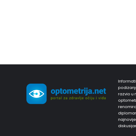
Informati
podizanja
razvio u 
optometri
renomiran
diplomam
najnovije
diskusija