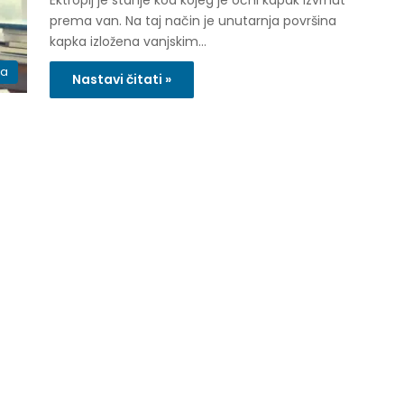
Ektropij je stanje kod kojeg je očni kapak izvrnut
prema van. Na taj način je unutarnja površina
kapka izložena vanjskim…
ka
Nastavi čitati »