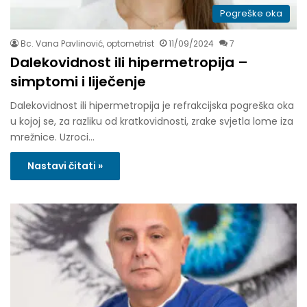
Pogreške oka
Bc. Vana Pavlinović, optometrist
11/09/2024
7
Dalekovidnost ili hipermetropija –
simptomi i liječenje
Dalekovidnost ili hipermetropija je refrakcijska pogreška oka
u kojoj se, za razliku od kratkovidnosti, zrake svjetla lome iza
mrežnice. Uzroci…
Nastavi čitati »