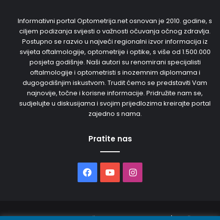
Informativni portal Optometrija.net osnovan je 2010. godine, s
ciljem podizanja svijesti o važnosti očuvanja očnog zdravlja.
Postupno se razvio u najveći regionalni izvor informacija iz
svijeta oftalmologije, optometrije i optike, s više od 1.500.000
posjeta godišnje. Naši autori su renomirani specijalisti
oftalmologije i optometristi s inozemnim diplomama i
dugogodišnjim iskustvom. Trudit ćemo se predstaviti Vam
najnovije, točne i korisne informacije. Pridružite nam se,
sudjelujte u diskusijama i svojim prijedlozima kreirajte portal
zajedno s nama.
Pratite nas
Facebook
YouTube
Instagram
© 2026. Sva prava pridržana. Opto Media d.o.o. | Održava