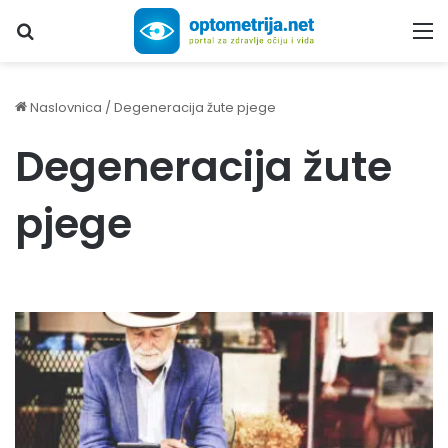
Upiši traženi pojam...
M
Naslovnica
/
Degeneracija žute pjege
Degeneracija žute
pjege