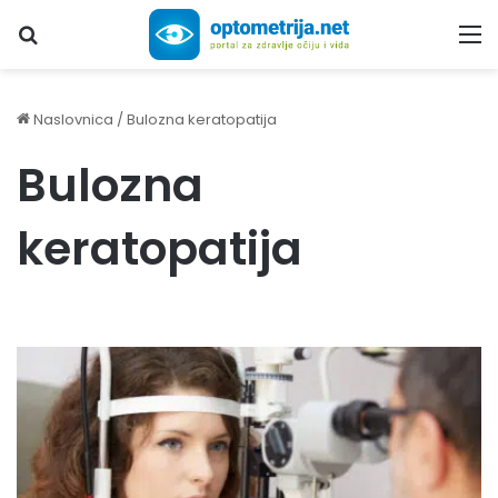
Upiši traženi pojam...
M
Naslovnica
/
Bulozna keratopatija
Bulozna
keratopatija