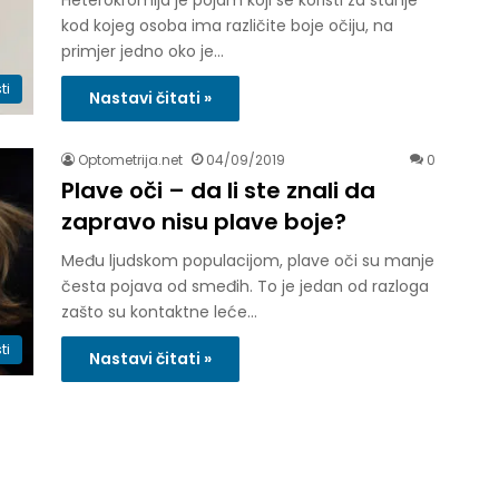
Heterokromija je pojam koji se koristi za stanje
kod kojeg osoba ima različite boje očiju, na
primjer jedno oko je…
ti
Nastavi čitati »
Optometrija.net
04/09/2019
0
Plave oči – da li ste znali da
zapravo nisu plave boje?
Među ljudskom populacijom, plave oči su manje
česta pojava od smeđih. To je jedan od razloga
zašto su kontaktne leće…
ti
Nastavi čitati »