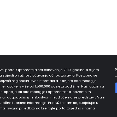
P
vni portal Optometrija.net osnovan je 2010. godine, s ciljem
 svijesti o važnosti očuvanja očnog zdravlja. Postupno se
najveći regionalni izvor informacija iz svijeta oftalmologije,
je i optike, s više od 1.500.000 posjeta godišnje. Naši autori su
i specijalisti oftalmologije i optometristi s inozemnim
a i dugogodišnjim iskustvom. Trudit ćemo se predstaviti Vam
, točne i korisne informacije. Pridružite nam se, sudjelujte u
ma i svojim prijedlozima kreirajte portal zajedno s nama.