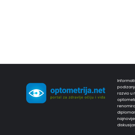
Informati
podizanja
razvio u 
optometri
renomiran
diplomam
najnovije
diskusija