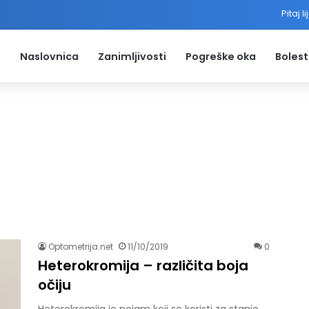
Pitaj l
Naslovnica
Zanimljivosti
Pogreške oka
Bolest
Optometrija.net
11/10/2019
0
Heterokromija – različita boja
očiju