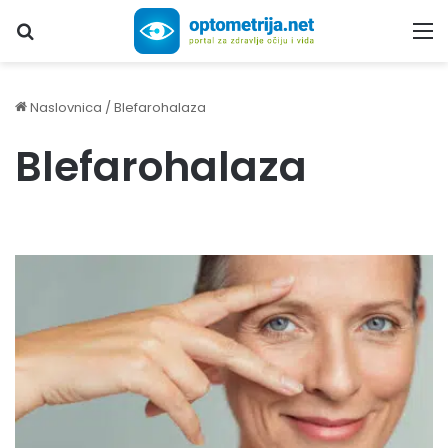
Upiši traženi pojam...
M
Naslovnica
/
Blefarohalaza
Blefarohalaza