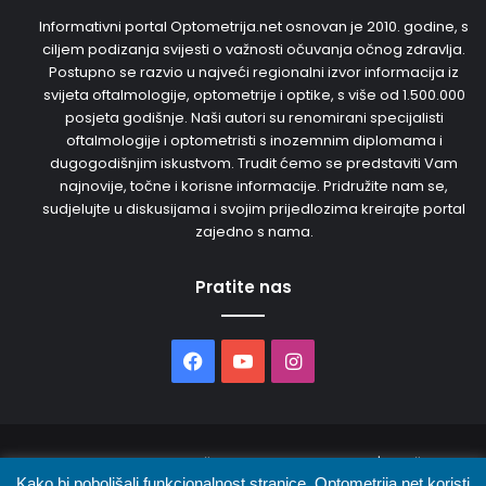
Informativni portal Optometrija.net osnovan je 2010. godine, s
ciljem podizanja svijesti o važnosti očuvanja očnog zdravlja.
Postupno se razvio u najveći regionalni izvor informacija iz
svijeta oftalmologije, optometrije i optike, s više od 1.500.000
posjeta godišnje. Naši autori su renomirani specijalisti
oftalmologije i optometristi s inozemnim diplomama i
dugogodišnjim iskustvom. Trudit ćemo se predstaviti Vam
najnovije, točne i korisne informacije. Pridružite nam se,
sudjelujte u diskusijama i svojim prijedlozima kreirajte portal
zajedno s nama.
Pratite nas
Facebook
YouTube
Instagram
© 2026. Sva prava pridržana. Opto Media d.o.o. | Održava
Kako bi poboljšali funkcionalnost stranice, Optometrija.net koristi