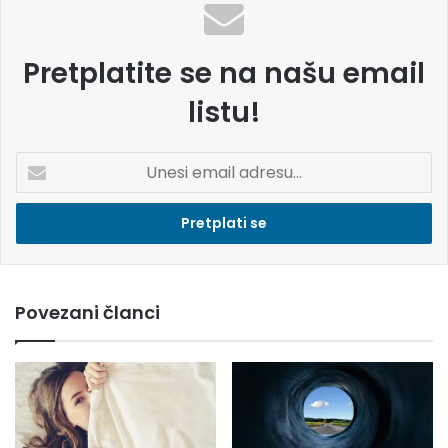
Pretplatite se na našu email
listu!
U
n
e
s
i
e
m
Povezani članci
a
i
l
a
d
r
e