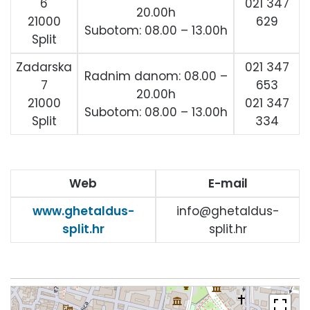
6
021 347
20.00h
21000
629
Subotom: 08.00 – 13.00h
Split
Zadarska
021 347
Radnim danom: 08.00 –
7
653
20.00h
21000
021 347
Subotom: 08.00 – 13.00h
Split
334
Web
E-mail
www.ghetaldus-
info@ghetaldus-
split.hr
split.hr