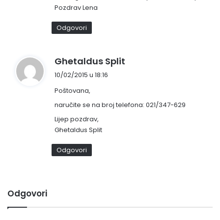
Pozdrav Lena
Odgovori
n
Ghetaldus Split
a
10/02/2015 u 18:16
p
Poštovana,
i
s
naručite se na broj telefona: 021/347-629
a
Lijep pozdrav,
o
Ghetaldus Split
:
Odgovori
Odgovori