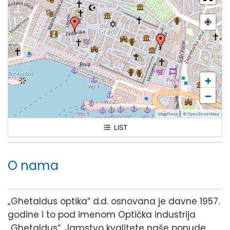
+
−
|
MapPress
© OpenStreetMap
LIST
Zadarska ul. 7
Ulica Hrvoja Vukčića Hrvatinića 6
O nama
„Ghetaldus optika“ d.d. osnovana je davne 1957.
godine i to pod imenom Optička industrija
„Ghetaldus“. Jamstvo kvalitete naše ponude