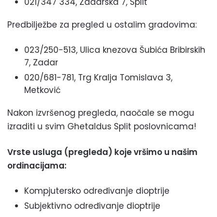
021/347 334, Zadarska 7, Split
Predbilježbe za pregled u ostalim gradovima:
023/250-513, Ulica knezova Šubića Bribirskih
7, Zadar
020/681-781, Trg Kralja Tomislava 3,
Metković
Nakon izvršenog pregleda, naočale se mogu
izraditi u svim Ghetaldus Split poslovnicama!
Vrste usluga (pregleda) koje vršimo u našim
ordinacijama:
Kompjutersko određivanje dioptrije
Subjektivno određivanje dioptrije