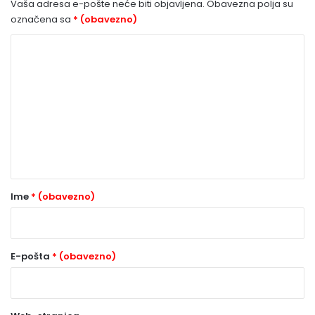
Vaša adresa e-pošte neće biti objavljena.
Obavezna polja su
označena sa
* (obavezno)
K
o
m
e
n
t
a
r
Ime
* (obavezno)
*
(
o
E-pošta
* (obavezno)
b
a