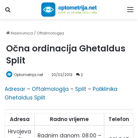
Upiši traženi pojam...
M
Naslovnica
/
Oftalmologija
Očna ordinacija Ghetaldus
Split
Optometrija.net
20/02/2013
2
Adresar
–
Oftalmologija
–
Split
–
Poliklinika
Ghetaldus Split
Adresa
Radno vrijeme
Telefon
Hrvojeva
Radnim danom: 08.00 –