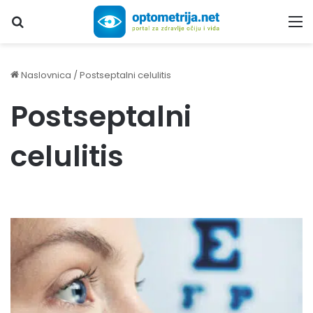
Upiši traženi pojam...
M
Naslovnica
/
Postseptalni celulitis
Postseptalni
celulitis