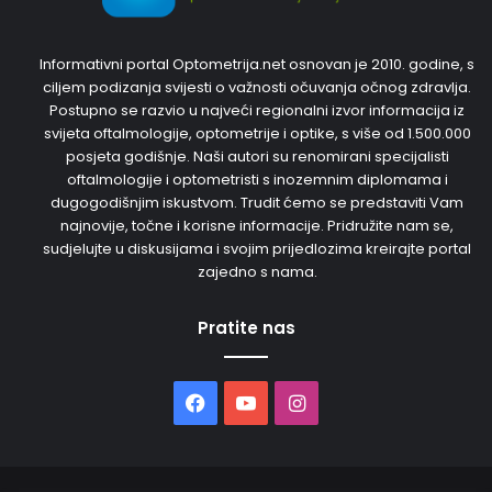
Informativni portal Optometrija.net osnovan je 2010. godine, s
ciljem podizanja svijesti o važnosti očuvanja očnog zdravlja.
Postupno se razvio u najveći regionalni izvor informacija iz
svijeta oftalmologije, optometrije i optike, s više od 1.500.000
posjeta godišnje. Naši autori su renomirani specijalisti
oftalmologije i optometristi s inozemnim diplomama i
dugogodišnjim iskustvom. Trudit ćemo se predstaviti Vam
najnovije, točne i korisne informacije. Pridružite nam se,
sudjelujte u diskusijama i svojim prijedlozima kreirajte portal
zajedno s nama.
Pratite nas
Facebook
YouTube
Instagram