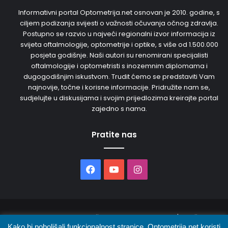
Informativni portal Optometrija.net osnovan je 2010. godine, s
ciljem podizanja svijesti o važnosti očuvanja očnog zdravlja.
Postupno se razvio u najveći regionalni izvor informacija iz
svijeta oftalmologije, optometrije i optike, s više od 1.500.000
posjeta godišnje. Naši autori su renomirani specijalisti
oftalmologije i optometristi s inozemnim diplomama i
dugogodišnjim iskustvom. Trudit ćemo se predstaviti Vam
najnovije, točne i korisne informacije. Pridružite nam se,
sudjelujte u diskusijama i svojim prijedlozima kreirajte portal
zajedno s nama.
Pratite nas
Facebook
YouTube
Instagram
© 2026. Sva prava pridržana. Opto Media d.o.o. | Održava
Kako bi poboljšali funkcionalnost stranice, Optometrija.net koristi