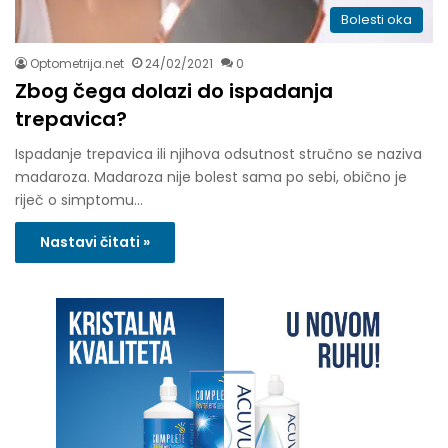
Bolesti oka
Optometrija.net
24/02/2021
0
Zbog čega dolazi do ispadanja
trepavica?
Ispadanje trepavica ili njihova odsutnost stručno se naziva
madaroza. Madaroza nije bolest sama po sebi, obično je
riječ o simptomu…
Nastavi čitati »