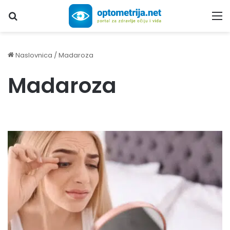
Upiši traženi pojam...
M
Naslovnica
/
Madaroza
Madaroza