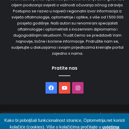
ciljem podizanja svijesti o važnosti očuvanja očnog zdravlja.
Postupno se razvio u najveći regionalni izvor informacija iz
svijeta oftalmologije, optometrije i optike, s više od 1.500.000
posjeta godišnje. Naši autori su renomirani specijalisti
oftalmologije i optometristi s inozemnim diplomama i
dugogodišnjim iskustvom. Trudit ćemo se predstaviti Vam
najnovije, točne i korisne informacije. Pridružite nam se,
sudjelujte u diskusijama i svojim prijedlozima kreirajte portal
zajedno s nama.
Pratite nas
Facebook
YouTube
Instagram
© 2026. Sva prava pridržana. Opto Media d.o.o. | Održava
Kako bi poboljšali funkcionalnost stranice, Optometrija.net koristi
kolačiće (cookies). Više o kolačićima pročitajte u
uvjetima