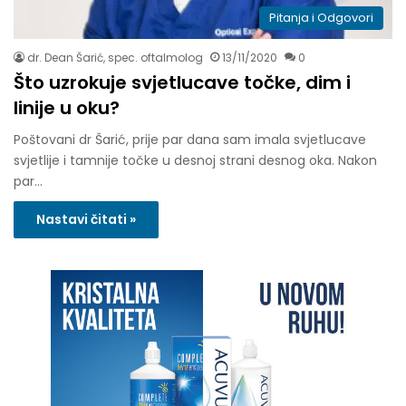
Pitanja i Odgovori
dr. Dean Šarić, spec. oftalmolog
13/11/2020
0
Što uzrokuje svjetlucave točke, dim i
linije u oku?
Poštovani dr Šarić, prije par dana sam imala svjetlucave
svjetlije i tamnije točke u desnoj strani desnog oka. Nakon
par…
Nastavi čitati »