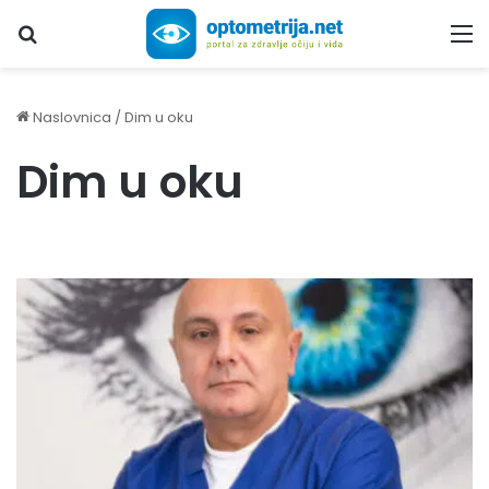
Upiši traženi pojam...
M
Naslovnica
/
Dim u oku
Dim u oku