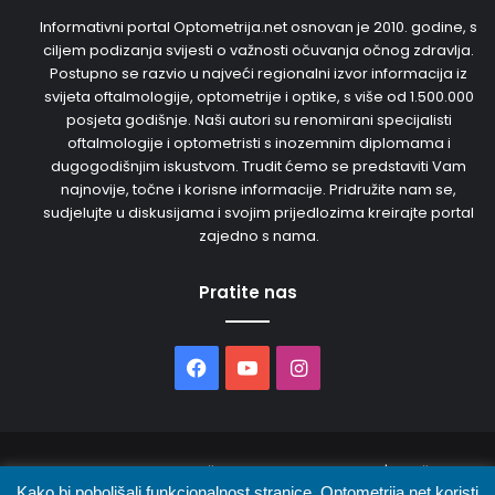
Informativni portal Optometrija.net osnovan je 2010. godine, s
ciljem podizanja svijesti o važnosti očuvanja očnog zdravlja.
Postupno se razvio u najveći regionalni izvor informacija iz
svijeta oftalmologije, optometrije i optike, s više od 1.500.000
posjeta godišnje. Naši autori su renomirani specijalisti
oftalmologije i optometristi s inozemnim diplomama i
dugogodišnjim iskustvom. Trudit ćemo se predstaviti Vam
najnovije, točne i korisne informacije. Pridružite nam se,
sudjelujte u diskusijama i svojim prijedlozima kreirajte portal
zajedno s nama.
Pratite nas
Facebook
YouTube
Instagram
© 2026. Sva prava pridržana. Opto Media d.o.o. | Održava
Kako bi poboljšali funkcionalnost stranice, Optometrija.net koristi