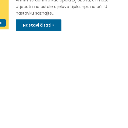
Artritis se definira kao upala zglobova, ali može
utjecati i na ostale dijelove tijela, npr. na oči. U
nastavku saznajte…
ka
Nastavi čitati »