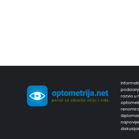
Informati
podizanja
razvio u 
optometri
renomiran
diplomam
najnovije
diskusija