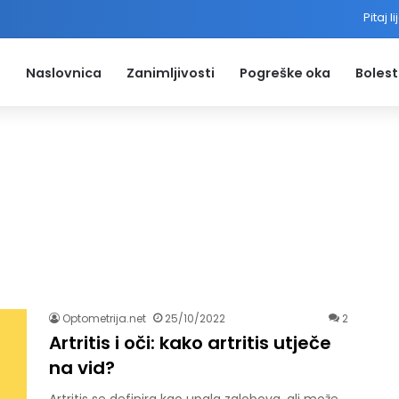
Pitaj l
Naslovnica
Zanimljivosti
Pogreške oka
Bolest
Optometrija.net
25/10/2022
2
Artritis i oči: kako artritis utječe
na vid?