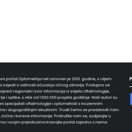
P
vni portal Optometrija.net osnovan je 2010. godine, s ciljem
 svijesti o važnosti očuvanja očnog zdravlja. Postupno se
najveći regionalni izvor informacija iz svijeta oftalmologije,
je i optike, s više od 1.500.000 posjeta godišnje. Naši autori su
i specijalisti oftalmologije i optometristi s inozemnim
a i dugogodišnjim iskustvom. Trudit ćemo se predstaviti Vam
, točne i korisne informacije. Pridružite nam se, sudjelujte u
ma i svojim prijedlozima kreirajte portal zajedno s nama.